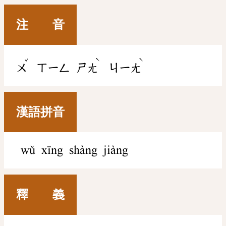
注 音
ˇ
ˋ
ˋ
ㄨ
ㄒㄧㄥ
ㄕㄤ
ㄐㄧㄤ
漢語拼音
wǔ xīng shàng jiàng
釋 義