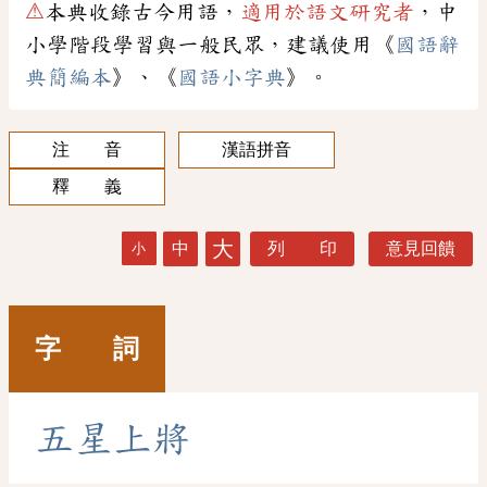
⚠
本典收錄古今用語，
適用於語文研究者
，中
小學階段學習與一般民眾，建議使用《
國語辭
典簡編本
》、《
國語小字典
》。
注 音
漢語拼音
釋 義
大
中
列 印
意見回饋
小
字 詞
五
星
上
將