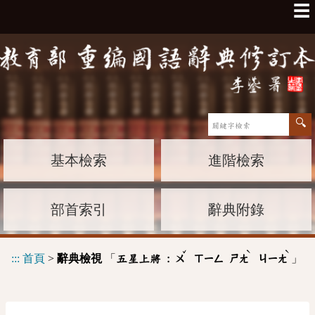
☰
基本檢索
進階檢索
部首索引
辭典附錄
ˇ
ˋ
ˋ
:::
首頁
>
辭典檢視
「
」
五星上將 :
ㄨ
ㄒㄧㄥ
ㄕㄤ
ㄐㄧㄤ