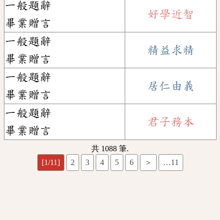
一般題辭
好學近智
畢業贈言
一般題辭
精益求精
畢業贈言
一般題辭
居仁由義
畢業贈言
一般題辭
君子務本
畢業贈言
共 1088 筆.
[1/11]
2
3
4
5
6
＞
…11