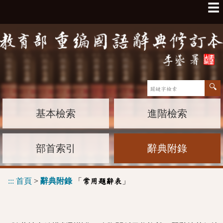
☰
基本檢索
進階檢索
部首索引
辭典附錄
:::
首頁
>
辭典附錄
「
」
常用題辭表