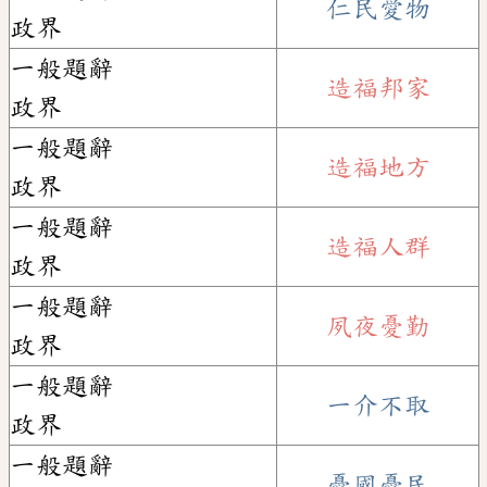
仁民愛物
政界
一般題辭
造福邦家
政界
一般題辭
造福地方
政界
一般題辭
造福人群
政界
一般題辭
夙夜憂勤
政界
一般題辭
一介不取
政界
一般題辭
憂國憂民