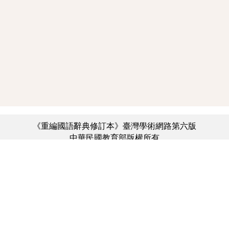
《重編國語辭典修訂本》臺灣學術網路第六版
中華民國教育部版權所有
:::
個資法及隱私聲明
|
辭典公眾授權網
|
意見交流
|
網網相連
三峽總院區地址：新北市三峽區三樹路2號、
︿
臺北院區地址：臺北市大安區和平東路一段179號、