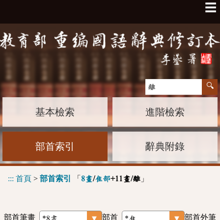
☰
基本檢索
進階檢索
部首索引
辭典附錄
:::
首頁
>
部首索引
「
」
8畫
/
隹部
+11畫/離
部首筆畫
部首
部首外筆