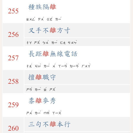
種族隔
離
255
ˇ
ˊ
ˊ
ˊ
ㄓㄨㄥ
ㄗㄨ
ㄍㄜ
ㄌㄧ
叉手不
離
方寸
256
ˇ
ˋ
ˊ
ˋ
ㄔㄚ
ㄕㄡ
ㄅㄨ
ㄌㄧ
ㄈㄤ
ㄘㄨㄣ
長距
離
無線電話
257
ˊ
ˋ
ˊ
ˊ
ˋ
ˋ
ˋ
ㄔㄤ
ㄐㄩ
ㄌㄧ
ㄨ
ㄒㄧㄢ
ㄉㄧㄢ
ㄏㄨㄚ
擅
離
職守
258
ˋ
ˊ
ˊ
ˇ
ㄕㄢ
ㄌㄧ
ㄓ
ㄕㄡ
黍
離
麥秀
259
ˇ
ˊ
ˋ
ˋ
ㄕㄨ
ㄌㄧ
ㄇㄞ
ㄒㄧㄡ
三句不
離
本行
260