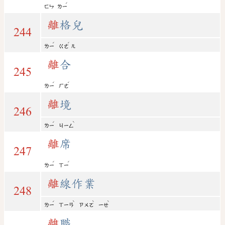
ˊ
ㄈㄣ
ㄌㄧ
離
格兒
244
ˊ
ˊ
ㄌㄧ
ㄍㄜ
ㄦ
離
合
245
ˊ
ˊ
ㄌㄧ
ㄏㄜ
離
境
246
ˊ
ˋ
ㄌㄧ
ㄐㄧㄥ
離
席
247
ˊ
ˊ
ㄌㄧ
ㄒㄧ
離
線作業
248
ˊ
ˋ
ˋ
ˋ
ㄌㄧ
ㄒㄧㄢ
ㄗㄨㄛ
ㄧㄝ
離
職