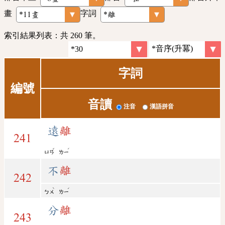
畫
字詞
索引結果列表：共 260 筆。
字詞
編號
音讀
注音
漢語拼音
遠
離
241
ˇ
ˊ
ㄩㄢ
ㄌㄧ
不
離
242
ˋ
ˊ
ㄅㄨ
ㄌㄧ
分
離
243