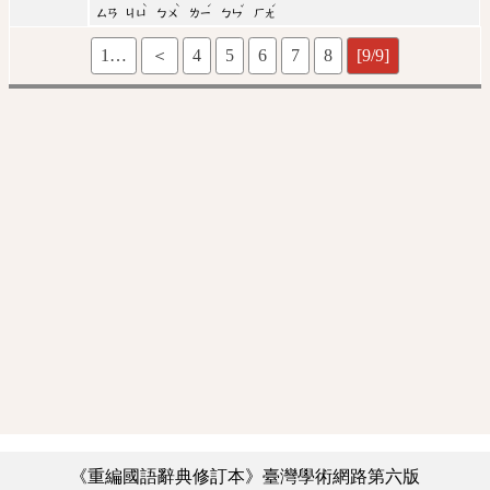
ˋ
ˋ
ˊ
ˇ
ˊ
ㄙㄢ
ㄐㄩ
ㄅㄨ
ㄌㄧ
ㄅㄣ
ㄏㄤ
1…
＜
4
5
6
7
8
[9/9]
《重編國語辭典修訂本》臺灣學術網路第六版