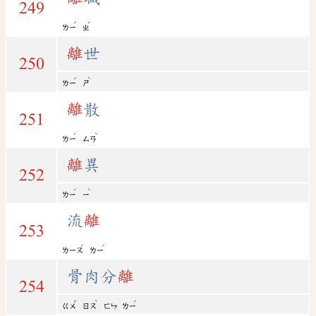
249
ˊ
ˊ
ㄌㄧ
ㄓ
離
世
250
ˊ
ˋ
ㄌㄧ
ㄕ
離
散
251
ˊ
ˋ
ㄌㄧ
ㄙㄢ
離
異
252
ˊ
ˋ
ㄌㄧ
ㄧ
流
離
253
ˊ
ˊ
ㄌㄧㄡ
ㄌㄧ
骨肉分
離
254
ˇ
ˋ
ˊ
ㄍㄨ
ㄖㄡ
ㄈㄣ
ㄌㄧ