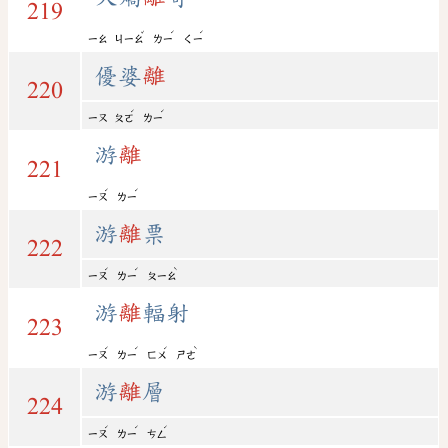
219
ˇ
ˊ
ˊ
ㄧㄠ
ㄐㄧㄠ
ㄌㄧ
ㄑㄧ
優婆
離
220
ˊ
ˊ
ㄧㄡ
ㄆㄛ
ㄌㄧ
游
離
221
ˊ
ˊ
ㄧㄡ
ㄌㄧ
游
離
票
222
ˊ
ˊ
ˋ
ㄧㄡ
ㄌㄧ
ㄆㄧㄠ
游
離
輻射
223
ˊ
ˊ
ˊ
ˋ
ㄧㄡ
ㄌㄧ
ㄈㄨ
ㄕㄜ
游
離
層
224
ˊ
ˊ
ˊ
ㄧㄡ
ㄌㄧ
ㄘㄥ