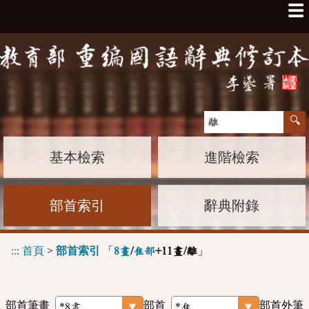
☰
基本檢索
進階檢索
部首索引
辭典附錄
:::
首頁
>
部首索引
「
」
8畫
/
隹部
+11畫/離
部首筆畫
部首
部首外筆