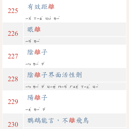
有效距
離
225
ˇ
ˋ
ˋ
ˊ
ㄧㄡ
ㄒㄧㄠ
ㄐㄩ
ㄌㄧ
眼
離
226
ˇ
ˊ
ㄧㄢ
ㄌㄧ
陰
離
子
227
ˊ
ˇ
ㄧㄣ
ㄌㄧ
ㄗ
陰
離
子界面活性劑
228
ˊ
ˇ
ˋ
ˋ
ˊ
ˋ
ˋ
ㄧㄣ
ㄌㄧ
ㄗ
ㄐㄧㄝ
ㄇㄧㄢ
ㄏㄨㄛ
ㄒㄧㄥ
ㄐㄧ
陽
離
子
229
ˊ
ˊ
ˇ
ㄧㄤ
ㄌㄧ
ㄗ
鸚鵡能言，不
離
飛鳥
230