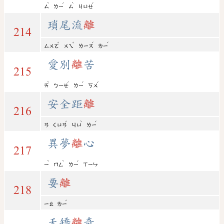
ˋ
ˊ
ˋ
ˊ
ㄙ
ㄌㄧ
ㄙ
ㄐㄩㄝ
瑣尾流
離
214
ˇ
ˇ
ˊ
ˊ
ㄙㄨㄛ
ㄨㄟ
ㄌㄧㄡ
ㄌㄧ
愛別
離
苦
215
ˋ
ˊ
ˊ
ˇ
ㄞ
ㄅㄧㄝ
ㄌㄧ
ㄎㄨ
安全距
離
216
ˊ
ˋ
ˊ
ㄢ
ㄑㄩㄢ
ㄐㄩ
ㄌㄧ
異夢
離
心
217
ˋ
ˋ
ˊ
ㄧ
ㄇㄥ
ㄌㄧ
ㄒㄧㄣ
要
離
218
ˊ
ㄧㄠ
ㄌㄧ
夭矯
離
奇