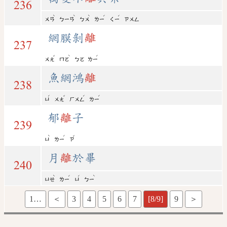
236
ˋ
ˋ
ˋ
ˊ
ˊ
ㄨㄢ
ㄅㄧㄢ
ㄅㄨ
ㄌㄧ
ㄑㄧ
ㄗㄨㄥ
網膜剝
離
237
ˇ
ˋ
ˊ
ㄨㄤ
ㄇㄛ
ㄅㄛ
ㄌㄧ
魚網鴻
離
238
ˊ
ˇ
ˊ
ˊ
ㄩ
ㄨㄤ
ㄏㄨㄥ
ㄌㄧ
郁
離
子
239
ˋ
ˊ
ˇ
ㄩ
ㄌㄧ
ㄗ
月
離
於畢
240
ˋ
ˊ
ˊ
ˋ
ㄩㄝ
ㄌㄧ
ㄩ
ㄅㄧ
1…
＜
3
4
5
6
7
[8/9]
9
＞