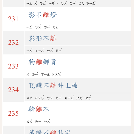
ˇ
ˊ
ˊ
ˋ
ˊ
ˇ
，
ㄧㄥ
ㄨ
ㄋㄥ
ㄧㄢ
ㄅㄨ
ㄌㄧ
ㄈㄟ
ㄋㄧㄠ
影不
離
燈
231
ˇ
ˋ
ˊ
ㄧㄥ
ㄅㄨ
ㄌㄧ
ㄉㄥ
影形不
離
232
ˇ
ˊ
ˋ
ˊ
ㄧㄥ
ㄒㄧㄥ
ㄅㄨ
ㄌㄧ
物
離
鄉貴
233
ˋ
ˊ
ˋ
ㄨ
ㄌㄧ
ㄒㄧㄤ
ㄍㄨㄟ
瓦罐不
離
井上破
234
ˇ
ˋ
ˋ
ˊ
ˇ
ˋ
ˋ
ㄨㄚ
ㄍㄨㄢ
ㄅㄨ
ㄌㄧ
ㄐㄧㄥ
ㄕㄤ
ㄆㄛ
斡
離
不
235
ˋ
ˊ
ˋ
ㄨㄛ
ㄌㄧ
ㄅㄨ
萬變不
離
其宗