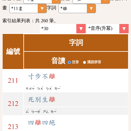
畫
字詞
索引結果列表：共 260 筆。
字詞
編號
音讀
注音
漢語拼音
寸步不
離
211
ˋ
ˋ
ˋ
ˊ
ㄘㄨㄣ
ㄅㄨ
ㄅㄨ
ㄌㄧ
死別生
離
212
ˇ
ˊ
ˊ
ㄙ
ㄅㄧㄝ
ㄕㄥ
ㄌㄧ
四
離
四絕
213