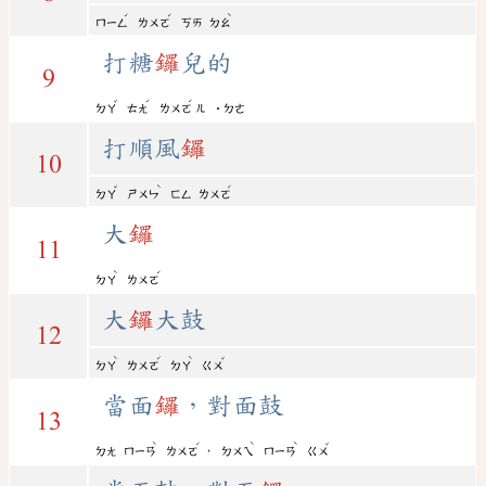
ˊ
ˊ
ˋ
ㄇㄧㄥ
ㄌㄨㄛ
ㄎㄞ
ㄉㄠ
打糖
鑼
兒的
9
ˇ
ˊ
ˊ
ㄉㄚ
ㄊㄤ
ㄌㄨㄛ
ㄦ
˙ㄉㄜ
打順風
鑼
10
ˇ
ˋ
ˊ
ㄉㄚ
ㄕㄨㄣ
ㄈㄥ
ㄌㄨㄛ
大
鑼
11
ˋ
ˊ
ㄉㄚ
ㄌㄨㄛ
大
鑼
大鼓
12
ˋ
ˊ
ˋ
ˇ
ㄉㄚ
ㄌㄨㄛ
ㄉㄚ
ㄍㄨ
當面
鑼
，對面鼓
13
ˋ
ˊ
ˋ
ˋ
ˇ
，
ㄉㄤ
ㄇㄧㄢ
ㄌㄨㄛ
ㄉㄨㄟ
ㄇㄧㄢ
ㄍㄨ