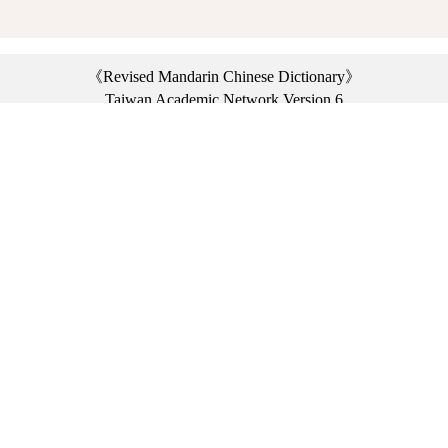
《Revised Mandarin Chinese Dictionary》
Taiwan Academic Network Version 6
©2021 Ministry of Education, R.O.C. All rights reserved.
︿
:::
Privacy statement
|
Dictionary network
|
Opinion exchange
|
Network Links
Headquarters: No. 2, Sanshu Rd., Sanxia Dist., New Taipei City 23703, Taiwan
(R.O.C.)、
Taipei Branch: No. 179, Sec. 1, Heping E. Rd., Daan Dist., Taipei City 10644,
Taiwan (R.O.C.)、
Taichung Branch Offices: No. 67, Shifan St., Fengyuan Dist., Taichung City 42081,
Taiwan (R.O.C.)
Telephone Switchboard：(02)7740-7890、
Fax：(02)7740-7064、
TANet VoIP：9009-7890
Online Users: 2922