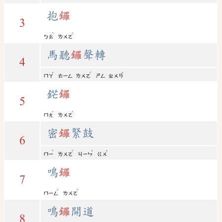
抱
鑼
3
ˋ
ˊ
ㄅㄠ
ㄌㄨㄛ
馬聽
鑼
聲轉
4
ˇ
ˊ
ˇ
ㄇㄚ
ㄊㄧㄥ
ㄌㄨㄛ
ㄕㄥ
ㄓㄨㄢ
鋩
鑼
5
ˊ
ˊ
ㄇㄤ
ㄌㄨㄛ
密
鑼
緊鼓
6
ˋ
ˊ
ˇ
ˇ
ㄇㄧ
ㄌㄨㄛ
ㄐㄧㄣ
ㄍㄨ
鳴
鑼
7
ˊ
ˊ
ㄇㄧㄥ
ㄌㄨㄛ
鳴
鑼
開道
8