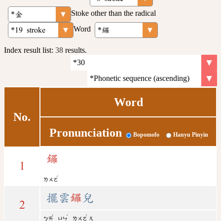
Stoke other than the radical
Word
Index result list:
38
results.
Word
No.
Pronunciation
Bopomofo
Hanyu Pinyin
鑼
1
ˊ
ㄌㄨㄛ
擺雲
鑼
兒
2
ˇ
ˊ
ˊ
ㄅㄞ
ㄩㄣ
ㄌㄨㄛ
ㄦ