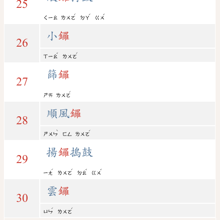
25
ˊ
ˇ
ˇ
ㄑㄧㄠ
ㄌㄨㄛ
ㄉㄚ
ㄍㄨ
小
鑼
26
ˇ
ˊ
ㄒㄧㄠ
ㄌㄨㄛ
篩
鑼
27
ˊ
ㄕㄞ
ㄌㄨㄛ
順風
鑼
28
ˋ
ˊ
ㄕㄨㄣ
ㄈㄥ
ㄌㄨㄛ
揚
鑼
搗鼓
29
ˊ
ˊ
ˇ
ˇ
ㄧㄤ
ㄌㄨㄛ
ㄉㄠ
ㄍㄨ
雲
鑼
30
ˊ
ˊ
ㄩㄣ
ㄌㄨㄛ