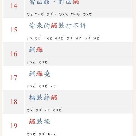
當面鼓，對面
鑼
14
ˋ
ˇ
ˋ
ˋ
ˊ
，
ㄉㄤ
ㄇㄧㄢ
ㄍㄨ
ㄉㄨㄟ
ㄇㄧㄢ
ㄌㄨㄛ
偷來的
鑼
鼓打不得
15
ˊ
ˊ
ˇ
ˇ
ˋ
ˊ
ㄊㄡ
ㄌㄞ
˙ㄉㄜ
ㄌㄨㄛ
ㄍㄨ
ㄉㄚ
ㄅㄨ
ㄉㄜ
銅
鑼
16
ˊ
ˊ
ㄊㄨㄥ
ㄌㄨㄛ
銅
鑼
燒
17
ˊ
ˊ
ㄊㄨㄥ
ㄌㄨㄛ
ㄕㄠ
擂鼓篩
鑼
18
ˊ
ˇ
ˊ
ㄌㄟ
ㄍㄨ
ㄕㄞ
ㄌㄨㄛ
鑼
鼓經
19
ˊ
ˇ
ㄌㄨㄛ
ㄍㄨ
ㄐㄧㄥ