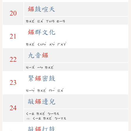
鑼
鼓喧天
20
ˊ
ˇ
ㄌㄨㄛ
ㄍㄨ
ㄒㄩㄢ
ㄊㄧㄢ
鑼
群文化
21
ˊ
ˊ
ˊ
ˋ
ㄌㄨㄛ
ㄑㄩㄣ
ㄨㄣ
ㄏㄨㄚ
九音
鑼
22
ˇ
ˊ
ㄐㄧㄡ
ㄧㄣ
ㄌㄨㄛ
緊
鑼
密鼓
23
ˇ
ˊ
ˋ
ˇ
ㄐㄧㄣ
ㄌㄨㄛ
ㄇㄧ
ㄍㄨ
敲
鑼
邊兒
24
ˊ
ㄑㄧㄠ
ㄌㄨㄛ
ㄅㄧㄢㄦ
ˊ
ㄑㄧㄠ
ㄌㄨㄛ
ㄅㄧㄚㄦ
(變)
敲
鑼
打鼓