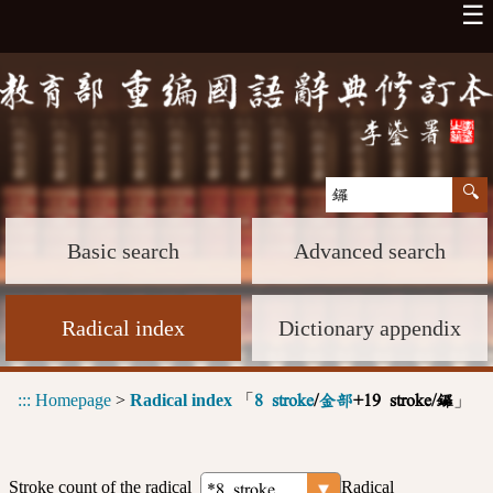
☰
Basic search
Advanced search
Radical index
Dictionary appendix
:::
Homepage
>
Radical index
「
」
8 stroke
/
金部
+19 stroke/鑼
Stroke count of the radical
Radical