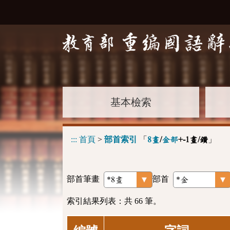
基本檢索
:::
首頁
>
部首索引
「
」
8畫
/
金部
+-1畫/鑽
部首筆畫
部首
索引結果列表：共 66 筆。