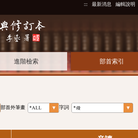
:::
最新消息
編輯說明
進階檢索
部首索引
部首外筆畫
字詞