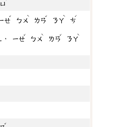
ㄩ
ˇ
ˋ
ˇ
ˋ
ˊ
ㄧㄝ
ㄅㄨ
ㄌㄢ
ㄋㄚ
ㄘ
ˇ
ˋ
ˇ
ˋ
，
ㄦ
ㄧㄝ
ㄅㄨ
ㄌㄢ
ㄋㄚ
ˇ