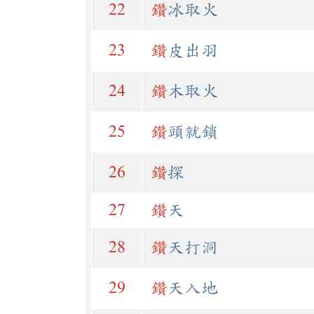
22
鑽
冰取火
23
鑽
皮出羽
24
鑽
木取火
25
鑽
頭就鎖
26
鑽
探
27
鑽
天
28
鑽
天打洞
29
鑽
天入地