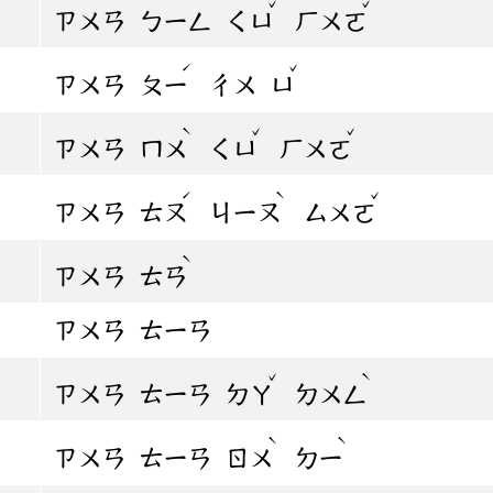
ˇ
ˇ
ㄗㄨㄢ
ㄅㄧㄥ
ㄑㄩ
ㄏㄨㄛ
ˊ
ˇ
ㄗㄨㄢ
ㄆㄧ
ㄔㄨ
ㄩ
ˋ
ˇ
ˇ
ㄗㄨㄢ
ㄇㄨ
ㄑㄩ
ㄏㄨㄛ
ˊ
ˋ
ˇ
ㄗㄨㄢ
ㄊㄡ
ㄐㄧㄡ
ㄙㄨㄛ
ˋ
ㄗㄨㄢ
ㄊㄢ
ㄗㄨㄢ
ㄊㄧㄢ
ˇ
ˋ
ㄗㄨㄢ
ㄊㄧㄢ
ㄉㄚ
ㄉㄨㄥ
ˋ
ˋ
ㄗㄨㄢ
ㄊㄧㄢ
ㄖㄨ
ㄉㄧ