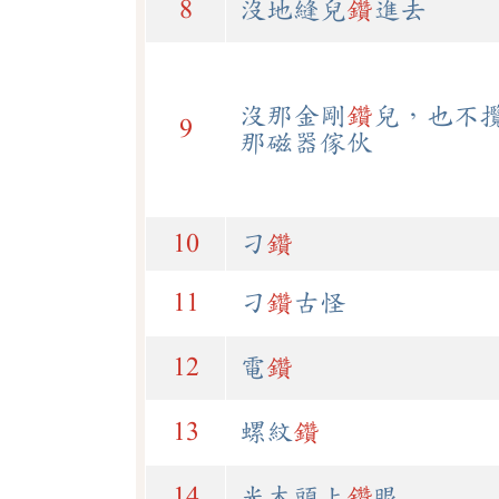
8
沒地縫兒
鑽
進去
沒那金剛
鑽
兒，也不
9
那磁器傢伙
10
刁
鑽
11
刁
鑽
古怪
12
電
鑽
13
螺紋
鑽
14
光木頭上
鑽
眼