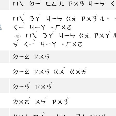
ㄇㄟ
ㄉㄧ
ㄈㄥ
ㄦ
ㄗㄨㄢ
ㄐㄧㄣ
ㄑ
ˊ
ˋ
ˋ
，
ㄇㄟ
ㄋㄚ
ㄐㄧㄣ
ㄍㄤ
ㄗㄨㄢ
ㄦ
ˋ
攬
ㄑㄧ
ㄐㄧㄚ
˙ㄏㄨㄛ
ˊ
ˋ
ˋ
ㄇㄟ
ㄋㄚ
ㄐㄧㄣ
ㄍㄤ
ㄗㄨㄚ
(變)
ˊ
ˋ
ㄘ
ㄑㄧ
ㄐㄧㄚ
˙ㄏㄨㄛ
ㄉㄧㄠ
ㄗㄨㄢ
ˇ
ˋ
ㄉㄧㄠ
ㄗㄨㄢ
ㄍㄨ
ㄍㄨㄞ
ˋ
ˋ
ㄉㄧㄢ
ㄗㄨㄢ
ˊ
ˊ
ˋ
ㄌㄨㄛ
ㄨㄣ
ㄗㄨㄢ
ˋ