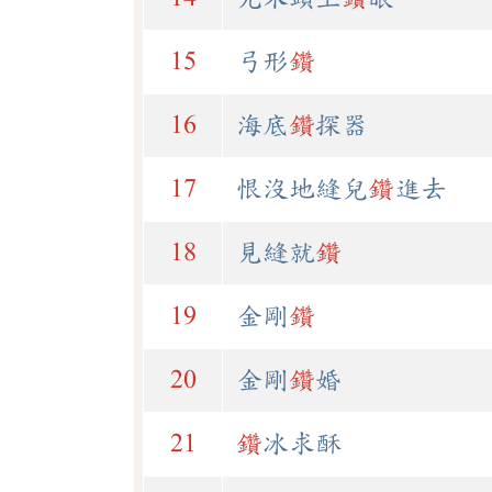
15
弓形
鑽
16
海底
鑽
探器
17
恨沒地縫兒
鑽
進去
18
見縫就
鑽
19
金剛
鑽
20
金剛
鑽
婚
21
鑽
冰求酥