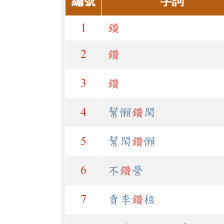
編號
字詞
1
鑽
2
鑽
3
鑽
4
幫懶
鑽
閑
5
幫閑
鑽
懶
6
不
鑽
營
7
賣李
鑽
核