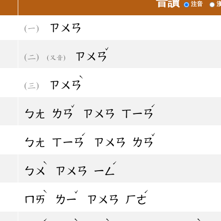
音讀
注音
ㄗㄨㄢ
ˇ
ㄗㄨㄢ
(又音)
ˋ
ㄗㄨㄢ
ˇ
ˊ
ㄅㄤ
ㄌㄢ
ㄗㄨㄢ
ㄒㄧㄢ
ˊ
ˇ
ㄅㄤ
ㄒㄧㄢ
ㄗㄨㄢ
ㄌㄢ
ˋ
ˊ
ㄅㄨ
ㄗㄨㄢ
ㄧㄥ
ˋ
ˇ
ˊ
ㄇㄞ
ㄌㄧ
ㄗㄨㄢ
ㄏㄜ
ˊ
ˋ
ˋ
ˋ