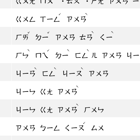
ㄍㄨㄤ
ㄇㄨ
˙ㄊㄡ
˙ㄕㄤ
ㄗㄨㄢ
ㄧ
ˊ
ˋ
ㄍㄨㄥ
ㄒㄧㄥ
ㄗㄨㄢ
ˇ
ˇ
ˋ
ˋ
ㄏㄞ
ㄉㄧ
ㄗㄨㄢ
ㄊㄢ
ㄑㄧ
ˋ
ˊ
ˋ
ˋ
ㄏㄣ
ㄇㄟ
ㄉㄧ
ㄈㄥ
ㄦ
ㄗㄨㄢ
ㄐㄧ
ˋ
ˋ
ˋ
ㄐㄧㄢ
ㄈㄥ
ㄐㄧㄡ
ㄗㄨㄢ
ˋ
ㄐㄧㄣ
ㄍㄤ
ㄗㄨㄢ
ˋ
ㄐㄧㄣ
ㄍㄤ
ㄗㄨㄢ
ㄏㄨㄣ
ˊ
ㄗㄨㄢ
ㄅㄧㄥ
ㄑㄧㄡ
ㄙㄨ