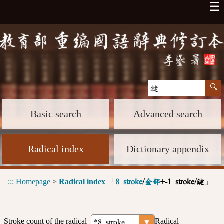
☰
Basic search
Advanced search
Radical index
Dictionary appendix
:::
Homepage
>
Radical index
「
」
8 stroke
/
金部
+-1 stroke/鍵
Stroke count of the radical
Radical