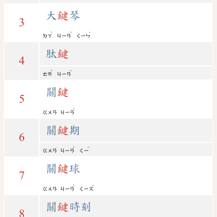
大
鍵
琴
3
ˋ
ˋ
ˊ
ㄉㄚ
ㄐㄧㄢ
ㄑㄧㄣ
肽
鍵
4
ˋ
ˋ
ㄊㄞ
ㄐㄧㄢ
關
鍵
5
ˋ
ㄍㄨㄢ
ㄐㄧㄢ
關
鍵
期
6
ˋ
ˊ
ㄍㄨㄢ
ㄐㄧㄢ
ㄑㄧ
關
鍵
球
7
ˋ
ˊ
ㄍㄨㄢ
ㄐㄧㄢ
ㄑㄧㄡ
關
鍵
時刻
8