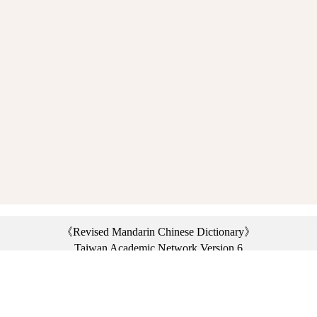
《Revised Mandarin Chinese Dictionary》
Taiwan Academic Network Version 6
©2021 Ministry of Education, R.O.C. All rights reserved.