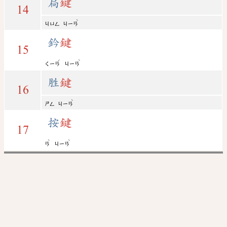
扃
鍵
14
ˋ
ㄐㄩㄥ
ㄐㄧㄢ
鈐
鍵
15
ˊ
ˋ
ㄑㄧㄢ
ㄐㄧㄢ
胜
鍵
16
ˋ
ㄕㄥ
ㄐㄧㄢ
按
鍵
17
ˋ
ˋ
ㄢ
ㄐㄧㄢ