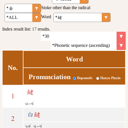
Stoke other than the radical
Word
Index result list:
17
results.
Word
No.
Pronunciation
Bopomofo
Hanyu Pinyin
鍵
1
ˋ
ㄐㄧㄢ
白
鍵
2
ˊ
ˋ
ㄅㄞ
ㄐㄧㄢ