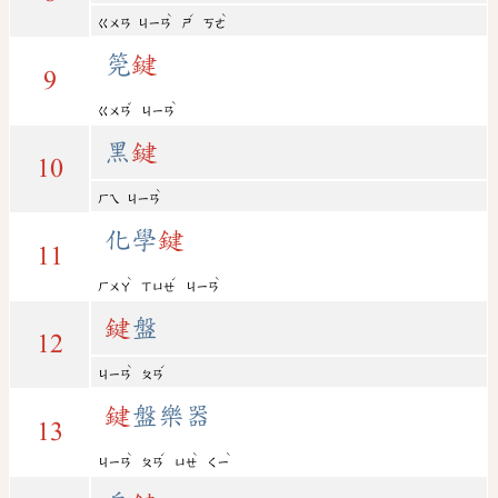
ˋ
ˊ
ˋ
ㄍㄨㄢ
ㄐㄧㄢ
ㄕ
ㄎㄜ
筦
鍵
9
ˇ
ˋ
ㄍㄨㄢ
ㄐㄧㄢ
黑
鍵
10
ˋ
ㄏㄟ
ㄐㄧㄢ
化學
鍵
11
ˋ
ˊ
ˋ
ㄏㄨㄚ
ㄒㄩㄝ
ㄐㄧㄢ
鍵
盤
12
ˋ
ˊ
ㄐㄧㄢ
ㄆㄢ
鍵
盤樂器
13
ˋ
ˊ
ˋ
ˋ
ㄐㄧㄢ
ㄆㄢ
ㄩㄝ
ㄑㄧ