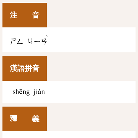
注 音
ˋ
ㄕㄥ
ㄐㄧㄢ
漢語拼音
shēng jiàn
釋 義