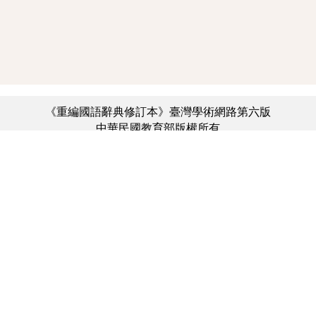
《重編國語辭典修訂本》臺灣學術網路第六版
中華民國教育部版權所有
:::
個資法及隱私聲明
|
辭典公眾授權網
|
意見交流
|
網網相連
三峽總院區地址：新北市三峽區三樹路2號、
︿
臺北院區地址：臺北市大安區和平東路一段179號、
臺中院區地址：臺中市豐原區師範街67號
電話總機：(02)7740-7890、
傳真：(02)7740-7064、
TANet VoIP：9009-7890
線上人數: 3064
累積總人次: 732,432,079