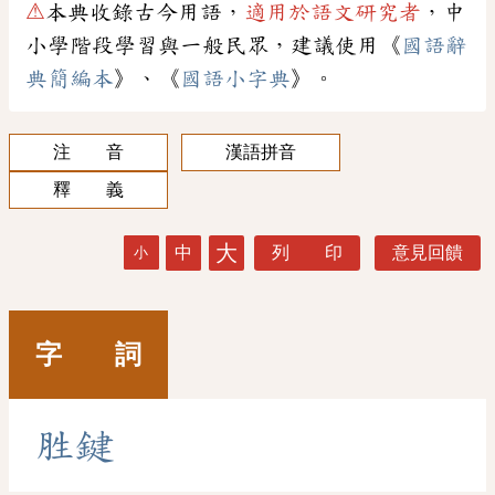
⚠
本典收錄古今用語，
適用於語文研究者
，中
小學階段學習與一般民眾，建議使用《
國語辭
典簡編本
》、《
國語小字典
》。
注 音
漢語拼音
釋 義
大
中
列 印
意見回饋
小
字 詞
胜
鍵