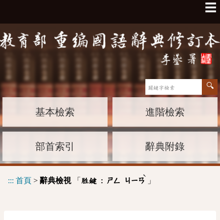
☰
基本檢索
進階檢索
部首索引
辭典附錄
ˋ
:::
首頁
>
辭典檢視
「
」
胜鍵 :
ㄕㄥ
ㄐㄧㄢ