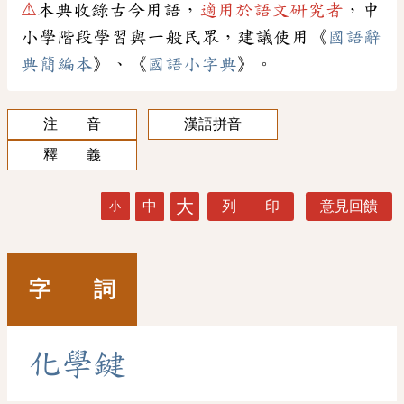
⚠
本典收錄古今用語，
適用於語文研究者
，中
小學階段學習與一般民眾，建議使用《
國語辭
典簡編本
》、《
國語小字典
》。
注 音
漢語拼音
釋 義
大
中
列 印
意見回饋
小
字 詞
化
學
鍵