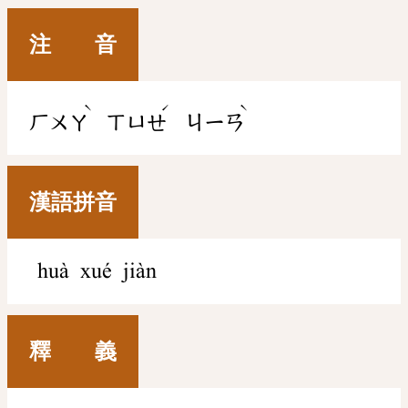
注 音
ˋ
ˊ
ˋ
ㄏㄨㄚ
ㄒㄩㄝ
ㄐㄧㄢ
漢語拼音
huà xué jiàn
釋 義