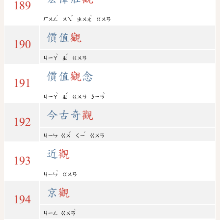
189
ˊ
ˇ
ˋ
ㄏㄨㄥ
ㄨㄟ
ㄓㄨㄤ
ㄍㄨㄢ
價值
觀
190
ˋ
ˊ
ㄐㄧㄚ
ㄓ
ㄍㄨㄢ
價值
觀
念
191
ˋ
ˊ
ˋ
ㄐㄧㄚ
ㄓ
ㄍㄨㄢ
ㄋㄧㄢ
今古奇
觀
192
ˇ
ˊ
ㄐㄧㄣ
ㄍㄨ
ㄑㄧ
ㄍㄨㄢ
近
觀
193
ˋ
ㄐㄧㄣ
ㄍㄨㄢ
京
觀
194
ˋ
ㄐㄧㄥ
ㄍㄨㄢ