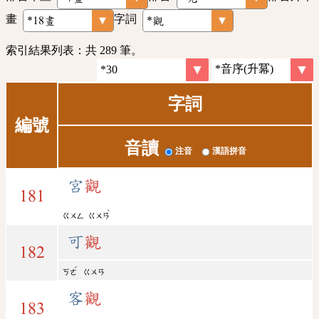
畫
字詞
索引結果列表：共 289 筆。
字詞
編號
音讀
注音
漢語拼音
宮
觀
181
ˋ
ㄍㄨㄥ
ㄍㄨㄢ
可
觀
182
ˇ
ㄎㄜ
ㄍㄨㄢ
客
觀
183