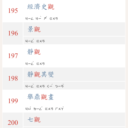
經濟史
觀
195
ˋ
ˇ
ㄐㄧㄥ
ㄐㄧ
ㄕ
ㄍㄨㄢ
景
觀
196
ˇ
ㄐㄧㄥ
ㄍㄨㄢ
靜
觀
197
ˋ
ㄐㄧㄥ
ㄍㄨㄢ
靜
觀
其變
198
ˋ
ˊ
ˋ
ㄐㄧㄥ
ㄍㄨㄢ
ㄑㄧ
ㄅㄧㄢ
舉鼎
觀
畫
199
ˇ
ˇ
ˋ
ㄐㄩ
ㄉㄧㄥ
ㄍㄨㄢ
ㄏㄨㄚ
七
觀
200