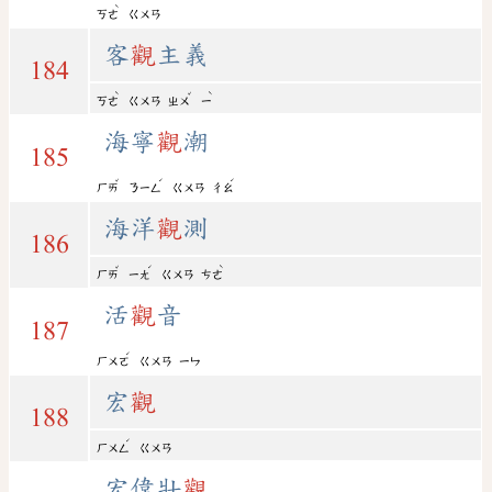
ˋ
ㄎㄜ
ㄍㄨㄢ
客
觀
主義
184
ˋ
ˇ
ˋ
ㄎㄜ
ㄍㄨㄢ
ㄓㄨ
ㄧ
海寧
觀
潮
185
ˇ
ˊ
ˊ
ㄏㄞ
ㄋㄧㄥ
ㄍㄨㄢ
ㄔㄠ
海洋
觀
測
186
ˇ
ˊ
ˋ
ㄏㄞ
ㄧㄤ
ㄍㄨㄢ
ㄘㄜ
活
觀
音
187
ˊ
ㄏㄨㄛ
ㄍㄨㄢ
ㄧㄣ
宏
觀
188
ˊ
ㄏㄨㄥ
ㄍㄨㄢ
宏偉壯
觀