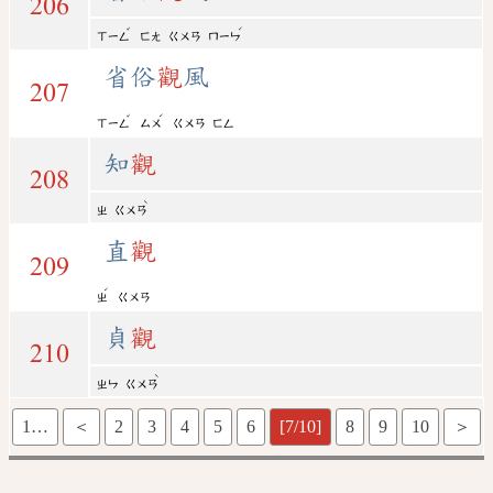
206
ˇ
ˊ
ㄒㄧㄥ
ㄈㄤ
ㄍㄨㄢ
ㄇㄧㄣ
省俗
觀
風
207
ˇ
ˊ
ㄒㄧㄥ
ㄙㄨ
ㄍㄨㄢ
ㄈㄥ
知
觀
208
ˋ
ㄓ
ㄍㄨㄢ
直
觀
209
ˊ
ㄓ
ㄍㄨㄢ
貞
觀
210
ˋ
ㄓㄣ
ㄍㄨㄢ
1…
＜
2
3
4
5
6
[7/10]
8
9
10
＞