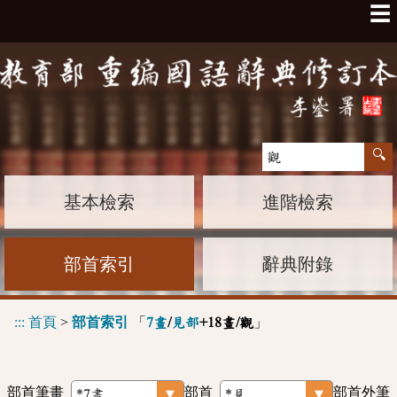
☰
基本檢索
進階檢索
部首索引
辭典附錄
:::
首頁
>
部首索引
「
」
7畫
/
見部
+18畫/觀
部首筆畫
部首
部首外筆