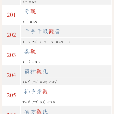
ㄑㄧ
ㄍㄨㄢ
奇
觀
201
ˊ
ㄑㄧ
ㄍㄨㄢ
千手千眼
觀
音
202
ˇ
ˇ
ㄑㄧㄢ
ㄕㄡ
ㄑㄧㄢ
ㄧㄢ
ㄍㄨㄢ
ㄧㄣ
秦
觀
203
ˊ
ㄑㄧㄣ
ㄍㄨㄢ
窮神
觀
化
204
ˊ
ˊ
ˋ
ㄑㄩㄥ
ㄕㄣ
ㄍㄨㄢ
ㄏㄨㄚ
袖手旁
觀
205
ˋ
ˇ
ˊ
ㄒㄧㄡ
ㄕㄡ
ㄆㄤ
ㄍㄨㄢ
省方
觀
民