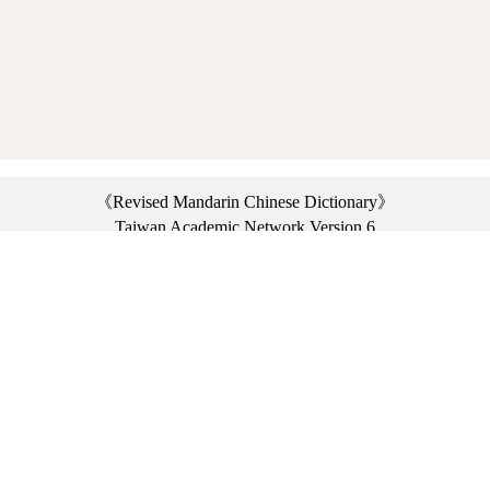
《Revised Mandarin Chinese Dictionary》
Taiwan Academic Network Version 6
©2021 Ministry of Education, R.O.C. All rights reserved.
︿
:::
Privacy statement
|
Dictionary network
|
Opinion exchange
|
Network Links
Headquarters: No. 2, Sanshu Rd., Sanxia Dist., New Taipei City 23703, Taiwan
(R.O.C.)、
Taipei Branch: No. 179, Sec. 1, Heping E. Rd., Daan Dist., Taipei City 10644,