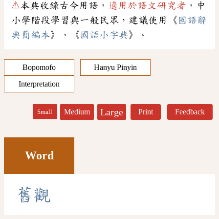
⚠
本典收錄古今用語，
適用於語文研究者
，中
小學階段學習與一般民眾，建議使用《
國語辭
典簡編本
》、《
國語小字典
》。
Bopomofo
Hanyu Pinyin
Interpretation
Large
Medium
Print
Feedback
Small
Word
舊
觀