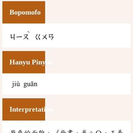
Bopomofo
ˋ
ㄐㄧㄡ
ㄍㄨㄢ
Hanyu Pinyin
jiù guān
Interpretation
原來的面貌。《晉書．卷八〇．王羲