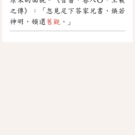
之傳》：「忽見足下答家兄書，煥若
神明，頓還
舊觀
。」