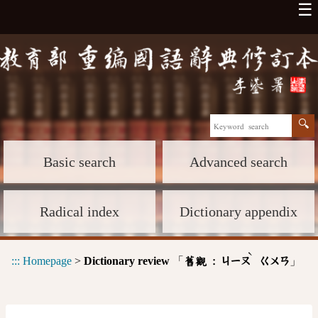
☰
Basic search
Advanced search
Radical index
Dictionary appendix
ˋ
:::
Homepage
>
Dictionary review
「
」
舊觀 :
ㄐㄧㄡ
ㄍㄨㄢ