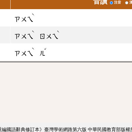
音讀
注音
ˋ
ㄗㄨㄟ
ˋ
ˋ
ㄗㄨㄟ
ㄖㄨㄟ
ˋ
ˇ
ㄗㄨㄟ
ㄦ
重編國語辭典修訂本》臺灣學術網路第六版
中華民國教育部版權