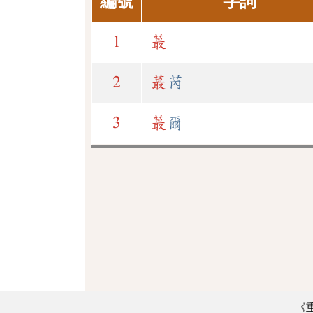
編號
字詞
1
蕞
2
蕞
芮
3
蕞
爾
《