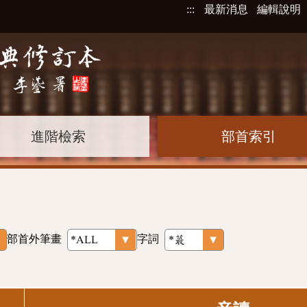
:::
最新消息
編輯說明
進階檢索
部首索引
部首外筆畫
字詞