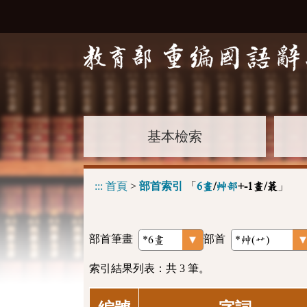
基本檢索
:::
首頁
>
部首索引
「
」
6畫
/
艸部
+-1畫/蕞
部首筆畫
部首
索引結果列表：共 3 筆。