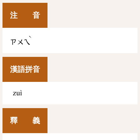
注 音
ˋ
ㄗㄨㄟ
漢語拼音
zuì
釋 義