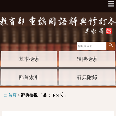
☰
基本檢索
進階檢索
部首索引
辭典附錄
ˋ
:::
首頁
>
辭典檢視
「
」
蕞 :
ㄗㄨㄟ