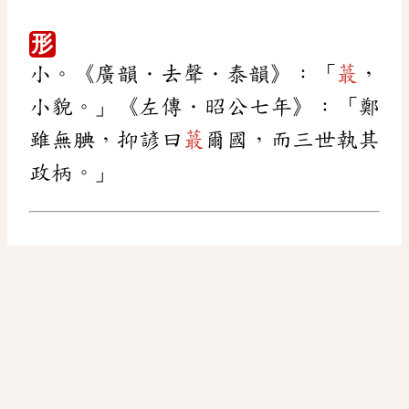
形
小。《廣韻．去聲．泰韻》：「
蕞
，
小貌。」《左傳．昭公七年》：「鄭
雖無腆，抑諺曰
蕞
爾國，而三世執其
政柄。」