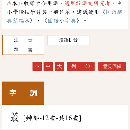
⚠
本典收錄古今用語，
適用於語文研究者
，中
小學階段學習與一般民眾，建議使用《
國語辭
典簡編本
》、《
國語小字典
》。
注 音
漢語拼音
釋 義
大
中
列 印
意見回饋
小
字 詞
蕞
[艸部-12畫-共16畫]