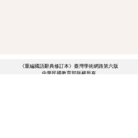
《重編國語辭典修訂本》臺灣學術網路第六版
中華民國教育部版權所有
:::
個資法及隱私聲明
|
辭典公眾授權網
|
意見交流
|
網網相連
三峽總院區地址：新北市三峽區三樹路2號、
︿
臺北院區地址：臺北市大安區和平東路一段179號、
臺中院區地址：臺中市豐原區師範街67號
電話總機：(02)7740-7890、
傳真：(02)7740-7064、
TANet VoIP：9009-7890