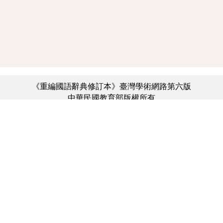
《重編國語辭典修訂本》臺灣學術網路第六版
中華民國教育部版權所有
:::
個資法及隱私聲明
|
辭典公眾授權網
|
意見交流
|
網網相連
三峽總院區地址：新北市三峽區三樹路2號、
︿
臺北院區地址：臺北市大安區和平東路一段179號、
臺中院區地址：臺中市豐原區師範街67號
電話總機：(02)7740-7890、
傳真：(02)7740-7064、
TANet VoIP：9009-7890
線上人數: 2903
累積總人次: 732,083,025