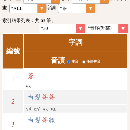
畫
字詞
索引結果列表：共 63 筆。
字詞
編號
音讀
注音
漢語拼音
蒼
1
ㄘㄤ
白髮
蒼
蒼
2
ˊ
ˇ
ㄅㄞ
ㄈㄚ
ㄘㄤ
ㄘㄤ
白髮
蒼
顏
3