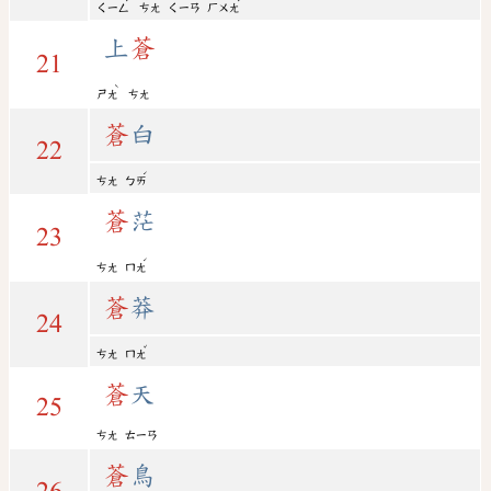
ㄑㄧㄥ
ㄘㄤ
ㄑㄧㄢ
ㄏㄨㄤ
上
蒼
21
ˋ
ㄕㄤ
ㄘㄤ
蒼
白
22
ˊ
ㄘㄤ
ㄅㄞ
蒼
茫
23
ˊ
ㄘㄤ
ㄇㄤ
蒼
莽
24
ˇ
ㄘㄤ
ㄇㄤ
蒼
天
25
ㄘㄤ
ㄊㄧㄢ
蒼
鳥