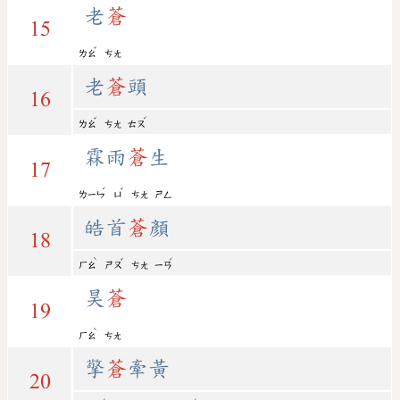
老
蒼
15
ˇ
ㄌㄠ
ㄘㄤ
老
蒼
頭
16
ˇ
ˊ
ㄌㄠ
ㄘㄤ
ㄊㄡ
霖雨
蒼
生
17
ˊ
ˇ
ㄌㄧㄣ
ㄩ
ㄘㄤ
ㄕㄥ
皓首
蒼
顏
18
ˋ
ˇ
ˊ
ㄏㄠ
ㄕㄡ
ㄘㄤ
ㄧㄢ
昊
蒼
19
ˋ
ㄏㄠ
ㄘㄤ
擎
蒼
牽黃
20
ˊ
ˊ