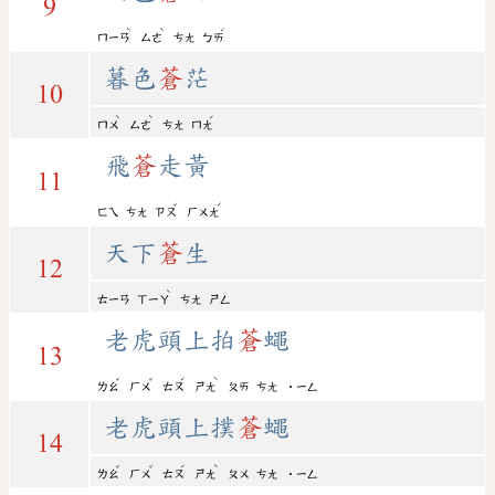
9
ˋ
ˋ
ˊ
ㄇㄧㄢ
ㄙㄜ
ㄘㄤ
ㄅㄞ
暮色
蒼
茫
10
ˋ
ˋ
ˊ
ㄇㄨ
ㄙㄜ
ㄘㄤ
ㄇㄤ
飛
蒼
走黃
11
ˇ
ˊ
ㄈㄟ
ㄘㄤ
ㄗㄡ
ㄏㄨㄤ
天下
蒼
生
12
ˋ
ㄊㄧㄢ
ㄒㄧㄚ
ㄘㄤ
ㄕㄥ
老虎頭上拍
蒼
蠅
13
ˇ
ˇ
ˊ
ˋ
ㄌㄠ
ㄏㄨ
ㄊㄡ
ㄕㄤ
ㄆㄞ
ㄘㄤ
˙ㄧㄥ
老虎頭上撲
蒼
蠅
14
ˇ
ˇ
ˊ
ˋ
ㄌㄠ
ㄏㄨ
ㄊㄡ
ㄕㄤ
ㄆㄨ
ㄘㄤ
˙ㄧㄥ