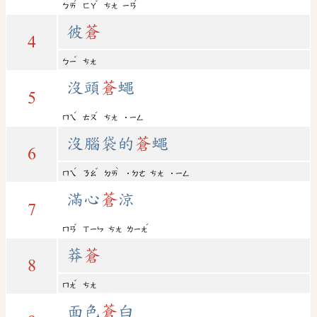
ˊ
ˇ
ˊ
ㄅㄞ
ㄈㄚ
ㄘㄤ
ㄧㄢ
彼
蒼
4
ˇ
ㄅㄧ
ㄘㄤ
沒頭
蒼
蠅
5
ˊ
ˊ
ㄇㄟ
ㄊㄡ
ㄘㄤ
˙ㄧㄥ
沒腦袋的
蒼
蠅
6
ˊ
ˇ
ˋ
ㄇㄟ
ㄋㄠ
ㄉㄞ
˙ㄉㄜ
ㄘㄤ
˙ㄧㄥ
滿心
蒼
涼
7
ˇ
ˊ
ㄇㄢ
ㄒㄧㄣ
ㄘㄤ
ㄌㄧㄤ
莽
蒼
8
ˇ
ㄇㄤ
ㄘㄤ
面色
蒼
白