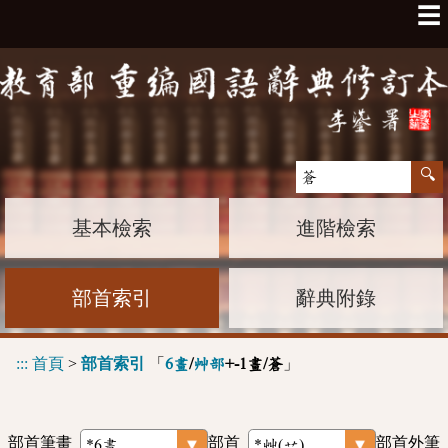
☰
基本檢索
進階檢索
部首索引
辭典附錄
:::
首頁
>
部首索引
「
」
6畫
/
艸部
+-1畫/蒼
部首筆畫
部首
部首外筆