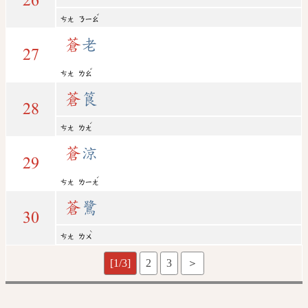
26
ˇ
ㄘㄤ
ㄋㄧㄠ
蒼
老
27
ˇ
ㄘㄤ
ㄌㄠ
蒼
筤
28
ˊ
ㄘㄤ
ㄌㄤ
蒼
涼
29
ˊ
ㄘㄤ
ㄌㄧㄤ
蒼
鷺
30
ˋ
ㄘㄤ
ㄌㄨ
[1/3]
2
3
＞