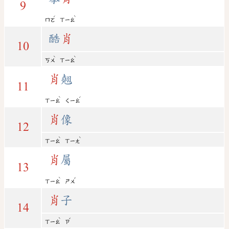
9
ˊ
ˋ
ㄇㄛ
ㄒㄧㄠ
酷
肖
10
ˋ
ˋ
ㄎㄨ
ㄒㄧㄠ
肖
翹
11
ˋ
ˊ
ㄒㄧㄠ
ㄑㄧㄠ
肖
像
12
ˋ
ˋ
ㄒㄧㄠ
ㄒㄧㄤ
肖
屬
13
ˋ
ˇ
ㄒㄧㄠ
ㄕㄨ
肖
子
14
ˋ
ˇ
ㄒㄧㄠ
ㄗ