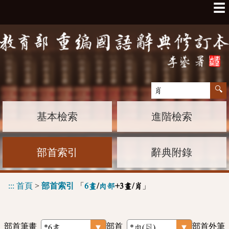
☰
基本檢索
進階檢索
部首索引
辭典附錄
:::
首頁
>
部首索引
「
」
6畫
/
肉部
+3畫/肖
部首筆畫
部首
部首外筆