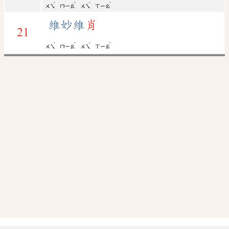
ˊ
ˋ
ˊ
ˋ
ㄨㄟ
ㄇㄧㄠ
ㄨㄟ
ㄒㄧㄠ
維妙維
肖
21
ˊ
ˋ
ˊ
ˋ
ㄨㄟ
ㄇㄧㄠ
ㄨㄟ
ㄒㄧㄠ