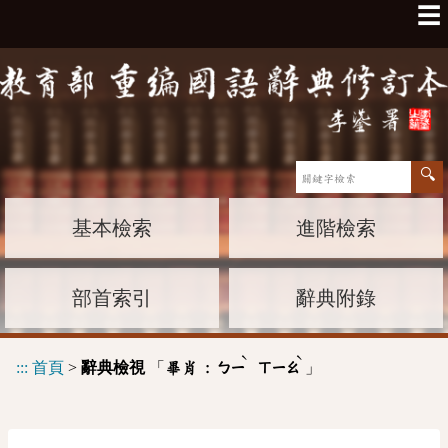
☰
基本檢索
進階檢索
部首索引
辭典附錄
ˋ
ˋ
:::
首頁
>
辭典檢視
「
」
畢肖 :
ㄅㄧ
ㄒㄧㄠ