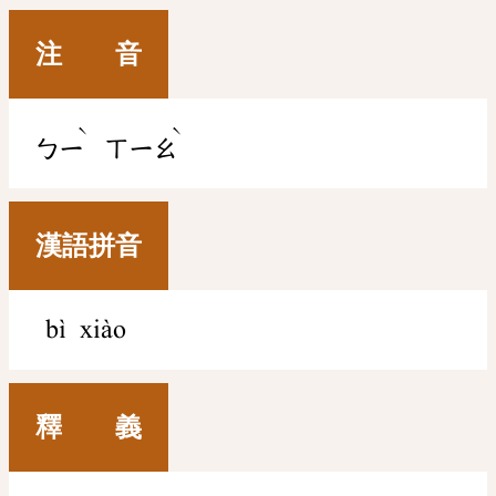
注 音
ˋ
ˋ
ㄅㄧ
ㄒㄧㄠ
漢語拼音
bì xiào
釋 義