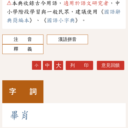
⚠
本典收錄古今用語，
適用於語文研究者
，中
小學階段學習與一般民眾，建議使用《
國語辭
典簡編本
》、《
國語小字典
》。
注 音
漢語拼音
釋 義
大
中
列 印
意見回饋
小
字 詞
畢
肖