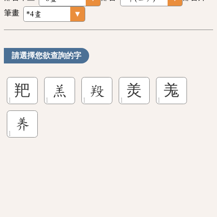
筆畫
請選擇您欲查詢的字
羓
羔
羖
羙
羗
󽘗