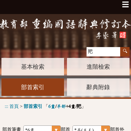
☰
基本檢索
進階檢索
部首索引
辭典附錄
:::
首頁
>
部首索引
「
」
6畫
/
羊部
+4畫/羓
部首筆畫
部首
部首外