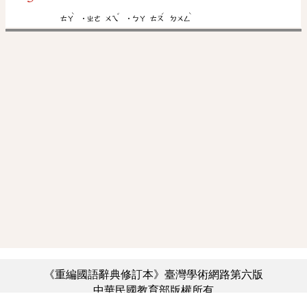
ˋ
ˇ
ˊ
ˋ
ㄊㄚ
˙ㄓㄜ
ㄨㄟ
˙ㄅㄚ
ㄊㄡ
ㄉㄨㄥ
《重編國語辭典修訂本》臺灣學術網路第六版
中華民國教育部版權所有