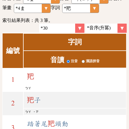
筆畫
字詞
索引結果列表：共 3 筆。
字詞
編號
音讀
注音
漢語拼音
羓
1
ㄅㄚ
羓
子
2
ㄅㄚ
˙ㄗ
踏著尾
羓
頭動
3