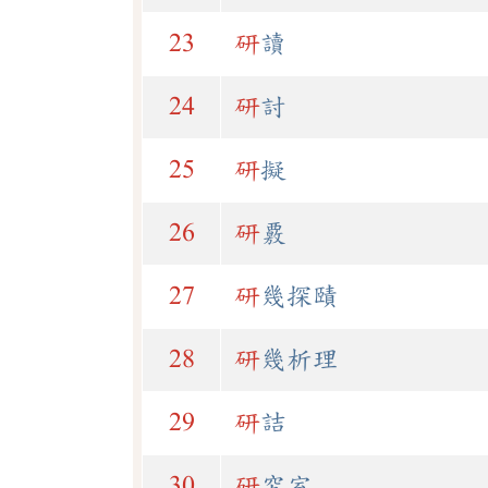
23
研
讀
24
研
討
25
研
擬
26
研
覈
27
研
幾探賾
28
研
幾析理
29
研
詰
30
研
究室