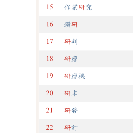
15
作業
研
究
16
鑽
研
17
研
判
18
研
磨
19
研
磨機
20
研
末
21
研
發
22
研
訂