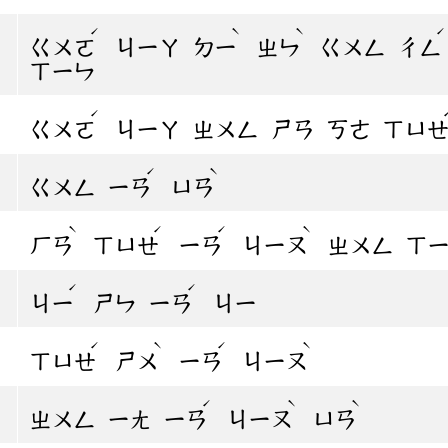
ˊ
ˋ
ˋ
ㄍㄨㄛ
ㄐㄧㄚ
ㄉㄧ
ㄓㄣ
ㄍㄨㄥ
ㄔㄥ
ㄒㄧㄣ
ˊ
ㄍㄨㄛ
ㄐㄧㄚ
ㄓㄨㄥ
ㄕㄢ
ㄎㄜ
ㄒㄩ
ˊ
ˋ
ㄍㄨㄥ
ㄧㄢ
ㄩㄢ
ˋ
ˊ
ˊ
ˋ
ㄏㄢ
ㄒㄩㄝ
ㄧㄢ
ㄐㄧㄡ
ㄓㄨㄥ
ㄒ
ˊ
ˊ
ㄐㄧ
ㄕㄣ
ㄧㄢ
ㄐㄧ
ˊ
ˋ
ˊ
ˋ
ㄒㄩㄝ
ㄕㄨ
ㄧㄢ
ㄐㄧㄡ
ˊ
ˋ
ˋ
ㄓㄨㄥ
ㄧㄤ
ㄧㄢ
ㄐㄧㄡ
ㄩㄢ