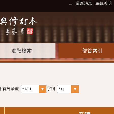
:::
最新消息
編輯說明
進階檢索
部首索引
部首外筆畫
字詞