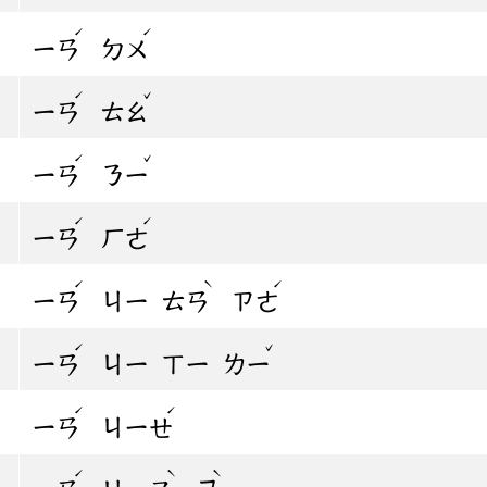
ˊ
ˊ
ㄧㄢ
ㄉㄨ
ˊ
ˇ
ㄧㄢ
ㄊㄠ
ˊ
ˇ
ㄧㄢ
ㄋㄧ
ˊ
ˊ
ㄧㄢ
ㄏㄜ
ˊ
ˋ
ˊ
ㄧㄢ
ㄐㄧ
ㄊㄢ
ㄗㄜ
ˊ
ˇ
ㄧㄢ
ㄐㄧ
ㄒㄧ
ㄌㄧ
ˊ
ˊ
ㄧㄢ
ㄐㄧㄝ
ˊ
ˋ
ˋ