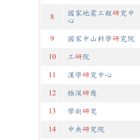
國家地震工程
研
究中
8
心
9
國家中山科學
研
究院
10
工
研
院
11
漢學
研
究中心
12
極深
研
幾
13
學術
研
究
14
中央
研
究院