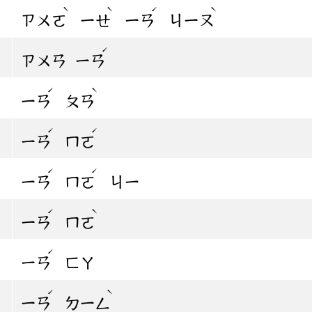
ˋ
ˋ
ˊ
ˋ
ㄗㄨㄛ
ㄧㄝ
ㄧㄢ
ㄐㄧㄡ
ˊ
ㄗㄨㄢ
ㄧㄢ
ˊ
ˋ
ㄧㄢ
ㄆㄢ
ˊ
ˊ
ㄧㄢ
ㄇㄛ
ˊ
ˊ
ㄧㄢ
ㄇㄛ
ㄐㄧ
ˊ
ˋ
ㄧㄢ
ㄇㄛ
ˊ
ㄧㄢ
ㄈㄚ
ˊ
ˋ
ㄧㄢ
ㄉㄧㄥ