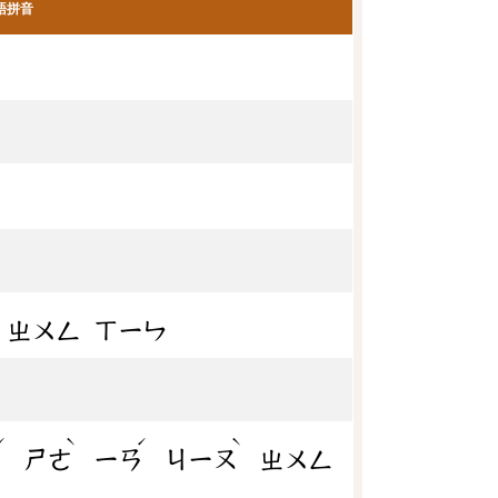
語拼音
ㄓㄨㄥ
ㄒㄧㄣ
ˊ
ˋ
ˊ
ˋ
ㄨ
ㄕㄜ
ㄧㄢ
ㄐㄧㄡ
ㄓㄨㄥ