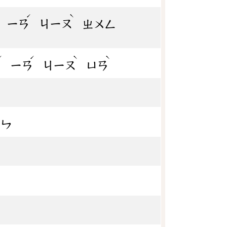
ˊ
ˊ
ˋ
ㄧㄢ
ㄐㄧㄡ
ㄓㄨㄥ
ˊ
ˊ
ˋ
ˋ
ㄝ
ㄧㄢ
ㄐㄧㄡ
ㄩㄢ
ㄧㄣ