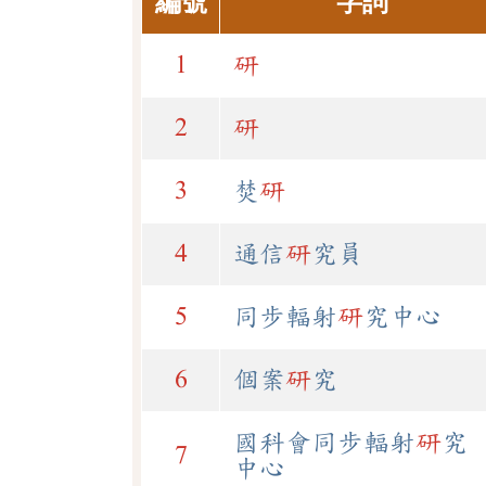
編號
字詞
1
研
2
研
3
焚
研
4
通信
研
究員
5
同步輻射
研
究中心
6
個案
研
究
國科會同步輻射
研
究
7
中心