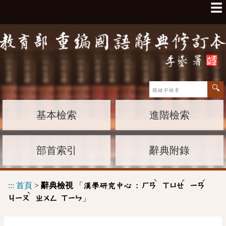
☰
基本檢索
進階檢索
部首索引
辭典附錄
ˋ
ˊ
ˊ
:::
首頁
>
辭典檢視
「
漢學研究中心 :
ㄏㄢ
ㄒㄩㄝ
ㄧㄢ
ˋ
」
ㄐㄧㄡ
ㄓㄨㄥ
ㄒㄧㄣ