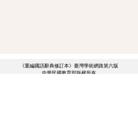
《重編國語辭典修訂本》臺灣學術網路第六版
中華民國教育部版權所有
:::
個資法及隱私聲明
|
辭典公眾授權網
|
意見交流
|
網網相連
三峽總院區地址：新北市三峽區三樹路2號、
︿
臺北院區地址：臺北市大安區和平東路一段179號、
臺中院區地址：臺中市豐原區師範街67號
電話總機：(02)7740-7890、
傳真：(02)7740-7064、
TANet VoIP：9009-7890