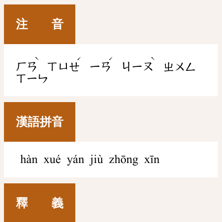
注 音
ˋ
ˊ
ˊ
ˋ
ㄏㄢ
ㄒㄩㄝ
ㄧㄢ
ㄐㄧㄡ
ㄓㄨㄥ
ㄒㄧㄣ
漢語拼音
hàn xué yán jiù zhōng xīn
釋 義