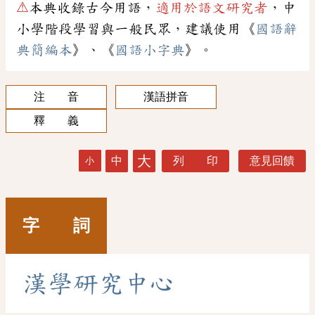
⚠
本典收錄古今用語，
適用於語文研究者
，中
小學階段學習與一般民眾，建議使用《
國語辭
典簡編本
》、《
國語小字典
》。
注 音
漢語拼音
釋 義
大
中
列 印
意見回饋
小
字 詞
漢
學
研
究
中
心