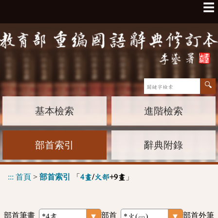
☰
基本檢索
進階檢索
部首索引
辭典附錄
:::
首頁
>
部首索引
「
」
4畫
/
火部
+9畫
部首筆畫
部首
部首外筆