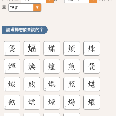
畫
請選擇您欲查詢的字
煲
煏
煤
煩
煉
煇
煥
煌
煎
煢
煆
煦
煠
照
煁
煞
煣
煙
煬
煨