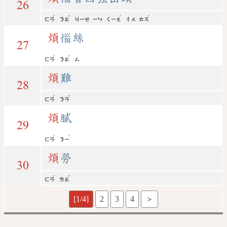
26
ˊ
ˇ
ˊ
ˊ
ㄈㄢ
ㄋㄠ
ㄐㄧㄝ
ㄧㄣ
ㄑㄧㄤ
ㄔㄨ
ㄊㄡ
煩
惱絲
27
ˊ
ˇ
ㄈㄢ
ㄋㄠ
ㄙ
煩
難
28
ˊ
ˊ
ㄈㄢ
ㄋㄢ
煩
膩
29
ˊ
ˋ
ㄈㄢ
ㄋㄧ
煩
勞
30
ˊ
ˊ
ㄈㄢ
ㄌㄠ
[1/4]
2
3
4
＞