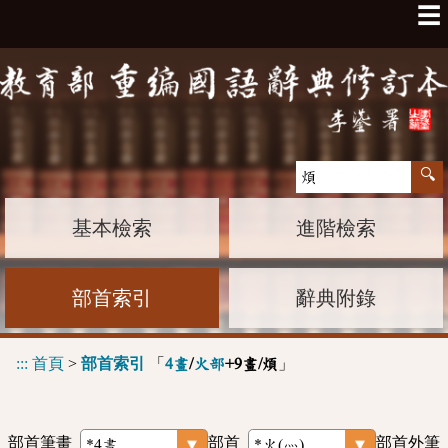
☰
基本檢索
進階檢索
部首索引
辭典附錄
:::
首頁
>
部首索引
「
」
4畫
/
火部
+9畫/煩
部首筆畫
部首
部首外筆