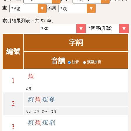
畫
字詞
索引結果列表：共 97 筆。
字詞
編號
音讀
注音
漢語拼音
煩
1
ˊ
ㄈㄢ
撥
煩
理難
2
ˊ
ˇ
ˊ
ㄅㄛ
ㄈㄢ
ㄌㄧ
ㄋㄢ
撥
煩
理劇
3