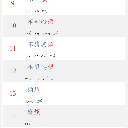
9
ˋ
ˋ
ˊ
ㄅㄨ
ㄋㄞ
ㄈㄢ
不耐心
煩
10
ˋ
ˋ
ˊ
ㄅㄨ
ㄋㄞ
ㄒㄧㄣ
ㄈㄢ
不勝其
煩
11
ˋ
ˊ
ˊ
ㄅㄨ
ㄕㄥ
ㄑㄧ
ㄈㄢ
不厭其
煩
12
ˋ
ˋ
ˊ
ˊ
ㄅㄨ
ㄧㄢ
ㄑㄧ
ㄈㄢ
頻
煩
13
ˊ
ˊ
ㄆㄧㄣ
ㄈㄢ
麻
煩
14
ˊ
ㄇㄚ
˙ㄈㄢ