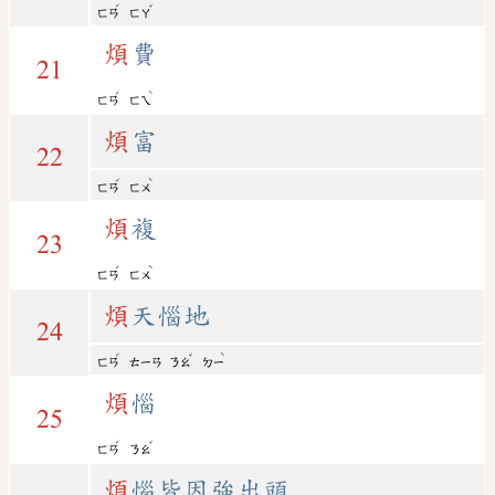
ˊ
ˇ
ㄈㄢ
ㄈㄚ
煩
費
21
ˊ
ˋ
ㄈㄢ
ㄈㄟ
煩
富
22
ˊ
ˋ
ㄈㄢ
ㄈㄨ
煩
複
23
ˊ
ˋ
ㄈㄢ
ㄈㄨ
煩
天惱地
24
ˊ
ˇ
ˋ
ㄈㄢ
ㄊㄧㄢ
ㄋㄠ
ㄉㄧ
煩
惱
25
ˊ
ˇ
ㄈㄢ
ㄋㄠ
煩
惱皆因強出頭