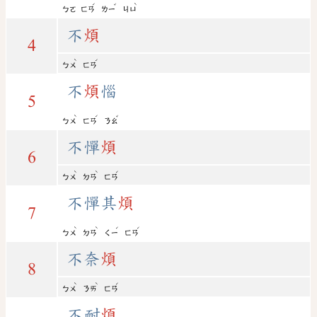
ˊ
ˇ
ˋ
ㄅㄛ
ㄈㄢ
ㄌㄧ
ㄐㄩ
不
煩
4
ˋ
ˊ
ㄅㄨ
ㄈㄢ
不
煩
惱
5
ˋ
ˊ
ˇ
ㄅㄨ
ㄈㄢ
ㄋㄠ
不憚
煩
6
ˋ
ˋ
ˊ
ㄅㄨ
ㄉㄢ
ㄈㄢ
不憚其
煩
7
ˋ
ˋ
ˊ
ˊ
ㄅㄨ
ㄉㄢ
ㄑㄧ
ㄈㄢ
不奈
煩
8
ˋ
ˋ
ˊ
ㄅㄨ
ㄋㄞ
ㄈㄢ
不耐
煩