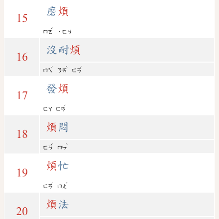
磨
煩
15
ˊ
ㄇㄛ
˙ㄈㄢ
沒耐
煩
16
ˊ
ˋ
ˊ
ㄇㄟ
ㄋㄞ
ㄈㄢ
發
煩
17
ˊ
ㄈㄚ
ㄈㄢ
煩
悶
18
ˊ
ˋ
ㄈㄢ
ㄇㄣ
煩
忙
19
ˊ
ˊ
ㄈㄢ
ㄇㄤ
煩
法
20