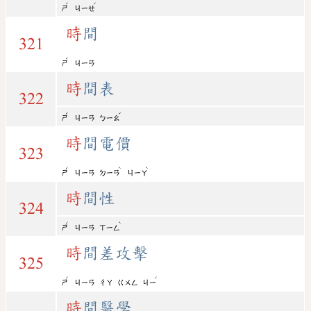
ˊ
ˊ
ㄕ
ㄐㄧㄝ
時
間
321
ˊ
ㄕ
ㄐㄧㄢ
時
間表
322
ˊ
ˇ
ㄕ
ㄐㄧㄢ
ㄅㄧㄠ
時
間電價
323
ˊ
ˋ
ˋ
ㄕ
ㄐㄧㄢ
ㄉㄧㄢ
ㄐㄧㄚ
時
間性
324
ˊ
ˋ
ㄕ
ㄐㄧㄢ
ㄒㄧㄥ
時
間差攻擊
325
ˊ
ˊ
ㄕ
ㄐㄧㄢ
ㄔㄚ
ㄍㄨㄥ
ㄐㄧ
時
間醫學