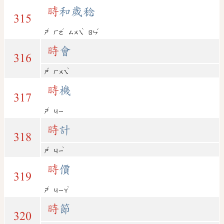
時
和歲稔
315
ˊ
ˊ
ˋ
ˇ
ㄕ
ㄏㄜ
ㄙㄨㄟ
ㄖㄣ
時
會
316
ˊ
ˋ
ㄕ
ㄏㄨㄟ
時
機
317
ˊ
ㄕ
ㄐㄧ
時
計
318
ˊ
ˋ
ㄕ
ㄐㄧ
時
價
319
ˊ
ˋ
ㄕ
ㄐㄧㄚ
時
節
320