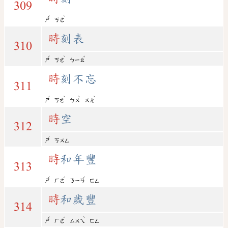
309
ˊ
ˋ
ㄕ
ㄎㄜ
時
刻表
310
ˊ
ˋ
ˇ
ㄕ
ㄎㄜ
ㄅㄧㄠ
時
刻不忘
311
ˊ
ˋ
ˋ
ˋ
ㄕ
ㄎㄜ
ㄅㄨ
ㄨㄤ
時
空
312
ˊ
ㄕ
ㄎㄨㄥ
時
和年豐
313
ˊ
ˊ
ˊ
ㄕ
ㄏㄜ
ㄋㄧㄢ
ㄈㄥ
時
和歲豐
314
ˊ
ˊ
ˋ
ㄕ
ㄏㄜ
ㄙㄨㄟ
ㄈㄥ