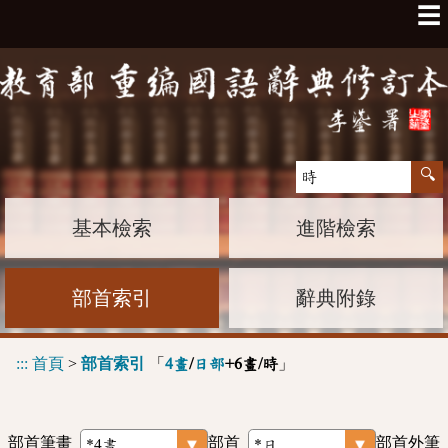
☰
基本檢索
進階檢索
部首索引
辭典附錄
:::
首頁
>
部首索引
「
」
4畫
/
日部
+6畫/時
部首筆畫
部首
部首外筆