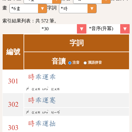
畫
字詞
索引結果列表：共 572 筆。
字詞
編號
音讀
注音
漢語拼音
時
乖運乖
301
ˊ
ˋ
ㄕ
ㄍㄨㄞ
ㄩㄣ
ㄍㄨㄞ
時
乖運蹇
302
ˊ
ˋ
ˇ
ㄕ
ㄍㄨㄞ
ㄩㄣ
ㄐㄧㄢ
時
乖運拙
303