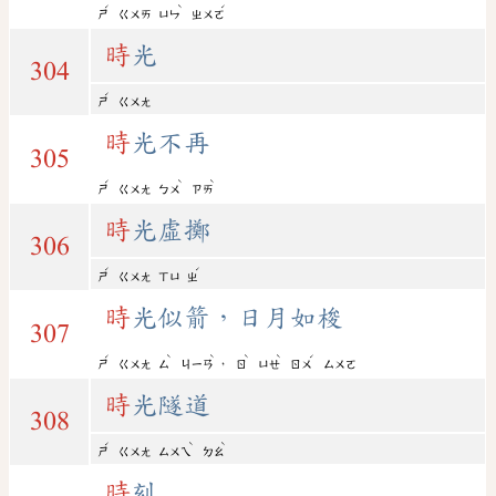
ˊ
ˋ
ˊ
ㄕ
ㄍㄨㄞ
ㄩㄣ
ㄓㄨㄛ
時
光
304
ˊ
ㄕ
ㄍㄨㄤ
時
光不再
305
ˊ
ˋ
ˋ
ㄕ
ㄍㄨㄤ
ㄅㄨ
ㄗㄞ
時
光虛擲
306
ˊ
ˊ
ㄕ
ㄍㄨㄤ
ㄒㄩ
ㄓ
時
光似箭，日月如梭
307
ˊ
ˋ
ˋ
ˋ
ˋ
ˊ
，
ㄕ
ㄍㄨㄤ
ㄙ
ㄐㄧㄢ
ㄖ
ㄩㄝ
ㄖㄨ
ㄙㄨㄛ
時
光隧道
308
ˊ
ˋ
ˋ
ㄕ
ㄍㄨㄤ
ㄙㄨㄟ
ㄉㄠ
時
刻