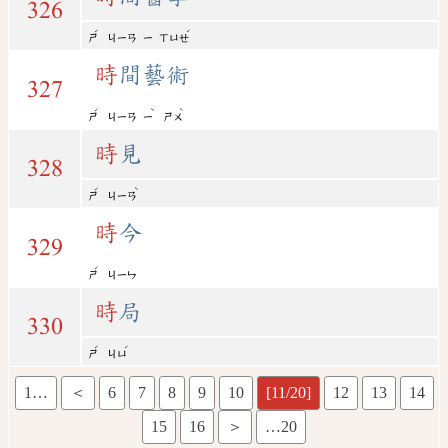
326
ˊ
ˊ
ㄕ
ㄐㄧㄢ
ㄧ
ㄒㄩㄝ
時
間藝術
327
ˊ
ˋ
ˋ
ㄕ
ㄐㄧㄢ
ㄧ
ㄕㄨ
時
見
328
ˊ
ˋ
ㄕ
ㄐㄧㄢ
時
今
329
ˊ
ㄕ
ㄐㄧㄣ
時
局
330
ˊ
ˊ
ㄕ
ㄐㄩ
1…
＜
6
7
8
9
10
[11/20]
12
13
14
15
16
＞
…20