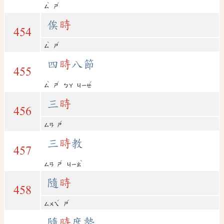
ˋ
ˊ
ㄙ
ㄕ
俟
時
454
ˋ
ˊ
ㄙ
ㄕ
四
時
八節
455
ˋ
ˊ
ˊ
ㄙ
ㄕ
ㄅㄚ
ㄐㄧㄝ
三
時
456
ˊ
ㄙㄢ
ㄕ
三
時
教
457
ˊ
ˋ
ㄙㄢ
ㄕ
ㄐㄧㄠ
隨
時
458
ˊ
ˊ
ㄙㄨㄟ
ㄕ
隨
時
度勢