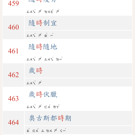
459
ˊ
ˊ
ˋ
ˋ
ㄙㄨㄟ
ㄕ
ㄉㄨㄛ
ㄕ
隨
時
制宜
460
ˊ
ˊ
ˋ
ˊ
ㄙㄨㄟ
ㄕ
ㄓ
ㄧ
隨
時
隨地
461
ˊ
ˊ
ˊ
ˋ
ㄙㄨㄟ
ㄕ
ㄙㄨㄟ
ㄉㄧ
歲
時
462
ˋ
ˊ
ㄙㄨㄟ
ㄕ
歲
時
伏臘
463
ˋ
ˊ
ˊ
ˋ
ㄙㄨㄟ
ㄕ
ㄈㄨ
ㄌㄚ
奧古斯都
時
期
464
ˋ
ˇ
ˊ
ˊ
ㄠ
ㄍㄨ
ㄙ
ㄉㄨ
ㄕ
ㄑㄧ