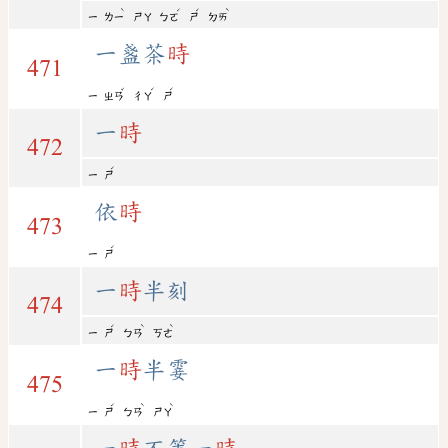
ˋ
ˊ
ˊ
ˋ
ㄧ
ㄌㄧ
ㄕㄚ
ㄅㄛ
ㄕ
ㄉㄞ
一盞茶
時
471
ˇ
ˊ
ˊ
ㄧ
ㄓㄢ
ㄔㄚ
ㄕ
一
時
472
ˊ
ㄧ
ㄕ
依
時
473
ˊ
ㄧ
ㄕ
一
時
半刻
474
ˊ
ˋ
ˋ
ㄧ
ㄕ
ㄅㄢ
ㄎㄜ
一
時
半霎
475
ˊ
ˋ
ˋ
ㄧ
ㄕ
ㄅㄢ
ㄕㄚ