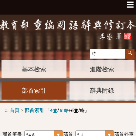
☰
基本檢索
進階檢索
部首索引
辭典附錄
:::
首頁
>
部首索引
「
」
4畫
/
日部
+6畫/時
部首筆畫
部首
部首外筆