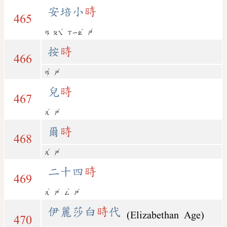
安培小
時
465
ˊ
ˇ
ˊ
ㄢ
ㄆㄟ
ㄒㄧㄠ
ㄕ
按
時
466
ˋ
ˊ
ㄢ
ㄕ
兒
時
467
ˊ
ˊ
ㄦ
ㄕ
爾
時
468
ˇ
ˊ
ㄦ
ㄕ
二十四
時
469
ˋ
ˊ
ˋ
ˊ
ㄦ
ㄕ
ㄙ
ㄕ
伊麗莎白
時
代
(Elizabethan Age)
470