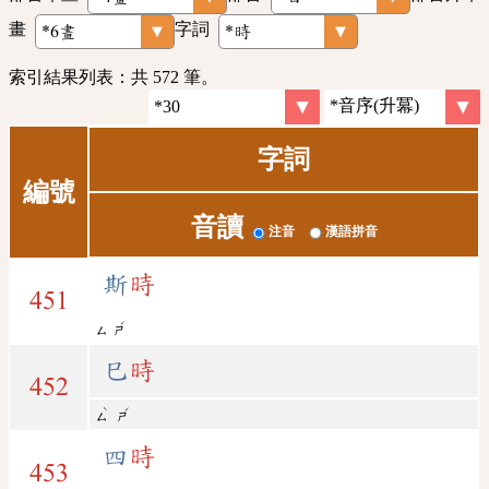
畫
字詞
索引結果列表：共 572 筆。
字詞
編號
音讀
注音
漢語拼音
斯
時
451
ˊ
ㄙ
ㄕ
巳
時
452
ˋ
ˊ
ㄙ
ㄕ
四
時
453