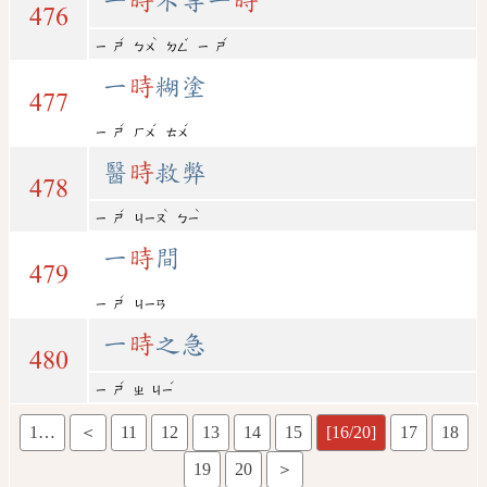
一
時
不等一
時
476
ˊ
ˋ
ˇ
ˊ
ㄧ
ㄕ
ㄅㄨ
ㄉㄥ
ㄧ
ㄕ
一
時
糊塗
477
ˊ
ˊ
ˊ
ㄧ
ㄕ
ㄏㄨ
ㄊㄨ
醫
時
救弊
478
ˊ
ˋ
ˋ
ㄧ
ㄕ
ㄐㄧㄡ
ㄅㄧ
一
時
間
479
ˊ
ㄧ
ㄕ
ㄐㄧㄢ
一
時
之急
480
ˊ
ˊ
ㄧ
ㄕ
ㄓ
ㄐㄧ
1…
＜
11
12
13
14
15
[16/20]
17
18
19
20
＞