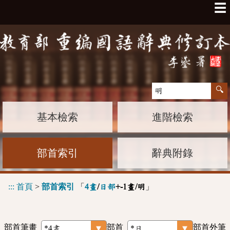
☰
基本檢索
進階檢索
部首索引
辭典附錄
:::
首頁
>
部首索引
「
」
4畫
/
日部
+-1畫/明
部首筆畫
部首
部首外筆