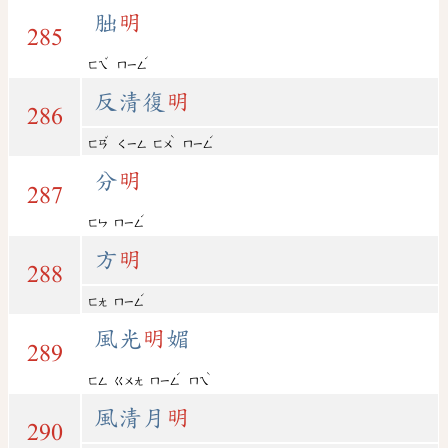
朏
明
285
ˇ
ˊ
ㄈㄟ
ㄇㄧㄥ
反清復
明
286
ˇ
ˋ
ˊ
ㄈㄢ
ㄑㄧㄥ
ㄈㄨ
ㄇㄧㄥ
分
明
287
ˊ
ㄈㄣ
ㄇㄧㄥ
方
明
288
ˊ
ㄈㄤ
ㄇㄧㄥ
風光
明
媚
289
ˊ
ˋ
ㄈㄥ
ㄍㄨㄤ
ㄇㄧㄥ
ㄇㄟ
風清月
明
290