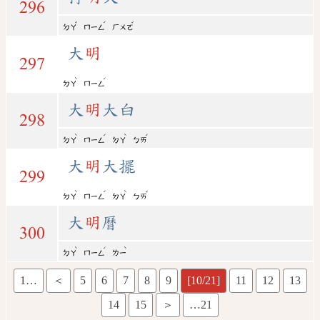
296
ˇ
ˊ
ˇ
ㄉㄚ
ㄇㄧㄥ
ㄏㄨㄛ
大
明
297
ˋ
ˊ
ㄉㄚ
ㄇㄧㄥ
大
明
大白
298
ˋ
ˊ
ˋ
ˊ
ㄉㄚ
ㄇㄧㄥ
ㄉㄚ
ㄅㄞ
大
明
大擺
299
ˋ
ˊ
ˋ
ˇ
ㄉㄚ
ㄇㄧㄥ
ㄉㄚ
ㄅㄞ
大
明
曆
300
ˋ
ˊ
ˋ
ㄉㄚ
ㄇㄧㄥ
ㄌㄧ
1…
＜
5
6
7
8
9
[10/21]
11
12
13
14
15
＞
…21