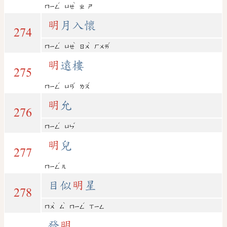
ˊ
ˋ
ㄇㄧㄥ
ㄩㄝ
ㄓ
ㄕ
明
月入懷
274
ˊ
ˋ
ˋ
ˊ
ㄇㄧㄥ
ㄩㄝ
ㄖㄨ
ㄏㄨㄞ
明
遠樓
275
ˊ
ˇ
ˊ
ㄇㄧㄥ
ㄩㄢ
ㄌㄡ
明
允
276
ˊ
ˇ
ㄇㄧㄥ
ㄩㄣ
明
兒
277
ˊ
ㄇㄧㄥ
ㄦ
目似
明
星
278
ˋ
ˋ
ˊ
ㄇㄨ
ㄙ
ㄇㄧㄥ
ㄒㄧㄥ
發
明