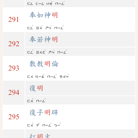
ˋ
ˊ
ㄈㄥ
ㄑㄧㄥ
ㄩㄝ
ㄇㄧㄥ
奉如神
明
291
ˋ
ˊ
ˊ
ˊ
ㄈㄥ
ㄖㄨ
ㄕㄣ
ㄇㄧㄥ
奉若神
明
292
ˋ
ˋ
ˊ
ˊ
ㄈㄥ
ㄖㄨㄛ
ㄕㄣ
ㄇㄧㄥ
敷教
明
倫
293
ˋ
ˊ
ˊ
ㄈㄨ
ㄐㄧㄠ
ㄇㄧㄥ
ㄌㄨㄣ
復
明
294
ˋ
ˊ
ㄈㄨ
ㄇㄧㄥ
復子
明
辟
295
ˋ
ˇ
ˊ
ˋ
ㄈㄨ
ㄗ
ㄇㄧㄥ
ㄅㄧ
打
明
火