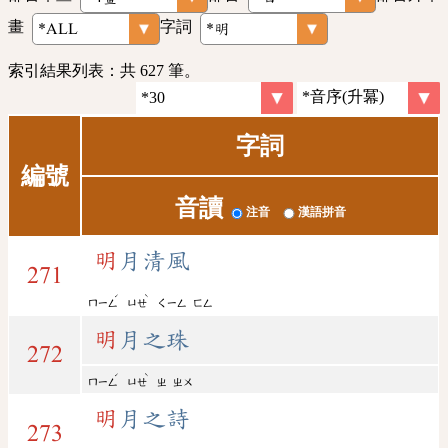
畫
字詞
索引結果列表：共 627 筆。
字詞
編號
音讀
注音
漢語拼音
明
月清風
271
ˊ
ˋ
ㄇㄧㄥ
ㄩㄝ
ㄑㄧㄥ
ㄈㄥ
明
月之珠
272
ˊ
ˋ
ㄇㄧㄥ
ㄩㄝ
ㄓ
ㄓㄨ
明
月之詩
273