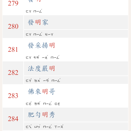
279
ˊ
ㄈㄚ
ㄇㄧㄥ
發
明
家
280
ˊ
ㄈㄚ
ㄇㄧㄥ
ㄐㄧㄚ
發采揚
明
281
ˇ
ˊ
ˊ
ㄈㄚ
ㄘㄞ
ㄧㄤ
ㄇㄧㄥ
法度嚴
明
282
ˇ
ˋ
ˊ
ˊ
ㄈㄚ
ㄉㄨ
ㄧㄢ
ㄇㄧㄥ
佛來
明
哥
283
ˊ
ˊ
ˊ
ㄈㄛ
ㄌㄞ
ㄇㄧㄥ
ㄍㄜ
肥勻
明
秀
284
ˊ
ˊ
ˊ
ˋ
ㄈㄟ
ㄩㄣ
ㄇㄧㄥ
ㄒㄧㄡ