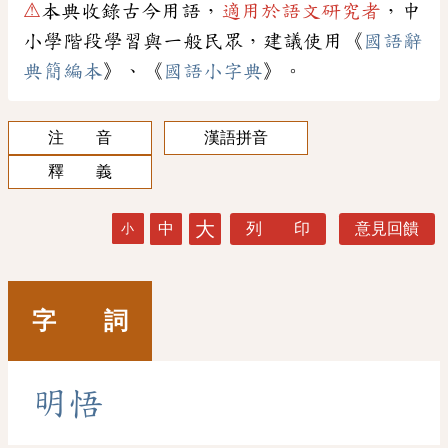
⚠
本典收錄古今用語，
適用於語文研究者
，中
小學階段學習與一般民眾，建議使用《
國語辭
典簡編本
》、《
國語小字典
》。
注 音
漢語拼音
釋 義
大
中
列 印
意見回饋
小
字 詞
明
悟