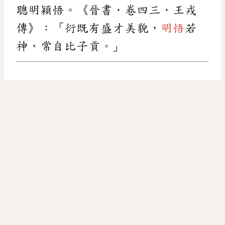
聰明穎悟。《晉書．卷四三．王戎
傳》：「衍既有盛才美貌，
明悟
若
神，常自比子貢。」