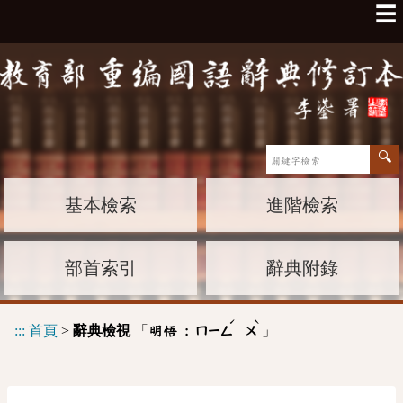
☰
基本檢索
進階檢索
部首索引
辭典附錄
ˊ
ˋ
:::
首頁
>
辭典檢視
「
」
明悟 :
ㄇㄧㄥ
ㄨ