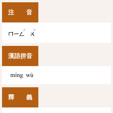
注 音
ˊ
ˋ
ㄇㄧㄥ
ㄨ
漢語拼音
míng wù
釋 義