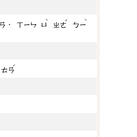
ˋ
ˇ
ˋ
，
ㄢ
ㄒㄧㄣ
ㄩ
ㄓㄜ
ㄅㄧ
ˊ
ㄊㄢ