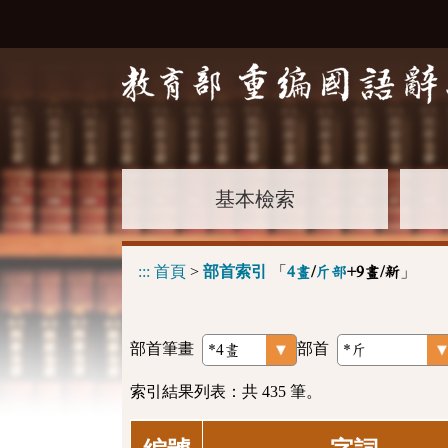
基本檢索
:::
首頁
>
部首索引
「
」
4畫
/
斤部
+9畫/新
部首筆畫
部首
索引結果列表：共 435 筆。