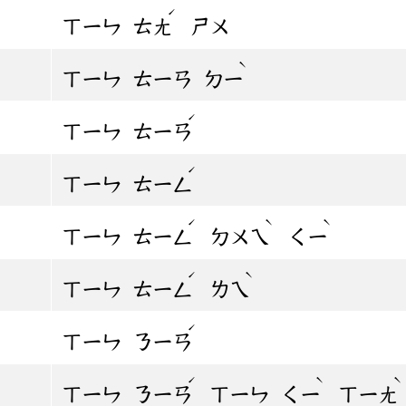
ˊ
ㄒㄧㄣ
ㄊㄤ
ㄕㄨ
ˋ
ㄒㄧㄣ
ㄊㄧㄢ
ㄉㄧ
ˊ
ㄒㄧㄣ
ㄊㄧㄢ
ˊ
ㄒㄧㄣ
ㄊㄧㄥ
ˊ
ˋ
ˋ
ㄒㄧㄣ
ㄊㄧㄥ
ㄉㄨㄟ
ㄑㄧ
ˊ
ˋ
ㄒㄧㄣ
ㄊㄧㄥ
ㄌㄟ
ˊ
ㄒㄧㄣ
ㄋㄧㄢ
ˊ
ˋ
ˋ
ㄒㄧㄣ
ㄋㄧㄢ
ㄒㄧㄣ
ㄑㄧ
ㄒㄧㄤ