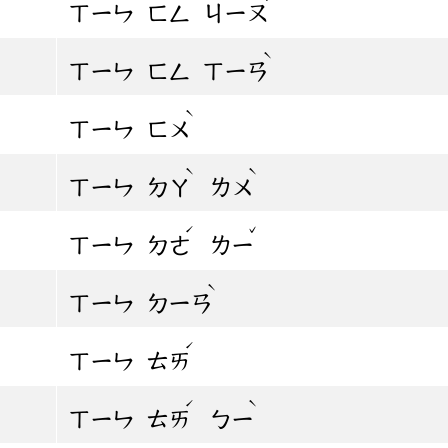
ㄒㄧㄣ
ㄈㄥ
ㄐㄧㄡ
ˋ
ㄒㄧㄣ
ㄈㄥ
ㄒㄧㄢ
ˋ
ㄒㄧㄣ
ㄈㄨ
ˋ
ˋ
ㄒㄧㄣ
ㄉㄚ
ㄌㄨ
ˊ
ˇ
ㄒㄧㄣ
ㄉㄜ
ㄌㄧ
ˋ
ㄒㄧㄣ
ㄉㄧㄢ
ˊ
ㄒㄧㄣ
ㄊㄞ
ˊ
ˋ
ㄒㄧㄣ
ㄊㄞ
ㄅㄧ