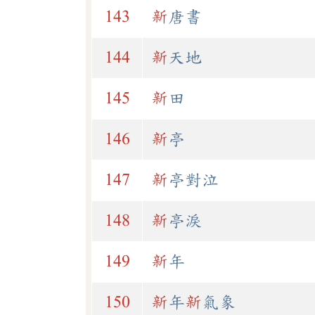
143
新
唐書
144
新
天地
145
新
田
146
新
亭
147
新
亭對泣
148
新
亭淚
149
新
年
150
新
年
新
氣象