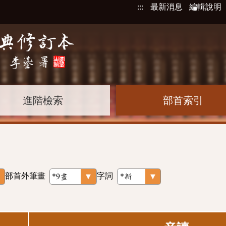
:::
最新消息
編輯說明
進階檢索
部首索引
部首外筆畫
字詞