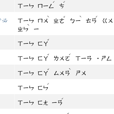
ˊ
ˊ
ㄒㄧㄣ
ㄇㄧㄥ
ㄘ
ˋ
ˇ
ˋ
ˊ
者必
ㄒㄧㄣ
ㄇㄨ
ㄓㄜ
ㄅㄧ
ㄊㄢ
ㄍㄨ
ˋ
ㄓㄣ
ㄧ
ˇ
ㄒㄧㄣ
ㄈㄚ
ˇ
ˊ
ㄒㄧㄣ
ㄈㄚ
ㄌㄨㄛ
ㄒㄧㄢ
˙ㄕㄥ
ˇ
ˋ
ㄒㄧㄣ
ㄈㄚ
ㄙㄨㄢ
ㄕㄨ
ˊ
ㄒㄧㄣ
ㄈㄣ
ˊ
ㄒㄧㄣ
ㄈㄤ
ㄧㄢ
ˇ