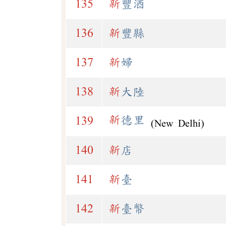
135
新
豐酒
136
新
豐縣
137
新
婦
138
新
大陸
新
德里
139
(New Delhi)
140
新
店
141
新
臺
142
新
臺幣