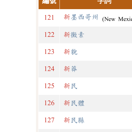
編號
字詞
新
墨西哥州
121
(New Mexi
122
新
黴素
123
新
貌
124
新
莽
125
新
民
126
新
民體
127
新
民縣