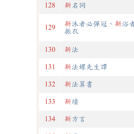
128
新
名詞
新
沐者必彈冠，
新
浴
129
振衣
130
新
法
131
新
法螺先生譚
132
新
法算書
133
新
墳
134
新
方言