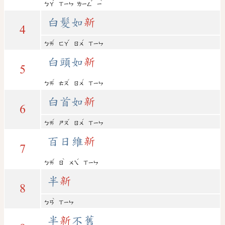
ˊ
ˇ
ˋ
ㄅㄚ
ㄒㄧㄣ
ㄌㄧㄥ
ㄧ
白髮如
新
4
ˊ
ˇ
ˊ
ㄅㄞ
ㄈㄚ
ㄖㄨ
ㄒㄧㄣ
白頭如
新
5
ˊ
ˊ
ˊ
ㄅㄞ
ㄊㄡ
ㄖㄨ
ㄒㄧㄣ
白首如
新
6
ˊ
ˇ
ˊ
ㄅㄞ
ㄕㄡ
ㄖㄨ
ㄒㄧㄣ
百日維
新
7
ˇ
ˋ
ˊ
ㄅㄞ
ㄖ
ㄨㄟ
ㄒㄧㄣ
半
新
8
ˋ
ㄅㄢ
ㄒㄧㄣ
半
新
不舊