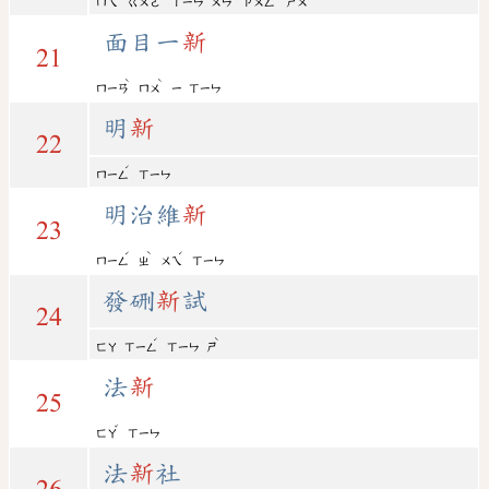
ㄇㄟ
ㄍㄨㄛ
ㄒㄧㄣ
ㄨㄣ
ㄗㄨㄥ
ㄕㄨ
面目一
新
21
ˋ
ˋ
ㄇㄧㄢ
ㄇㄨ
ㄧ
ㄒㄧㄣ
明
新
22
ˊ
ㄇㄧㄥ
ㄒㄧㄣ
明治維
新
23
ˊ
ˋ
ˊ
ㄇㄧㄥ
ㄓ
ㄨㄟ
ㄒㄧㄣ
發硎
新
試
24
ˊ
ˋ
ㄈㄚ
ㄒㄧㄥ
ㄒㄧㄣ
ㄕ
法
新
25
ˇ
ㄈㄚ
ㄒㄧㄣ
法
新
社