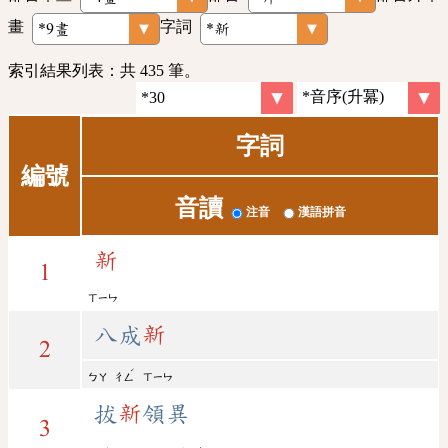
畫
字詞
索引結果列表：共 435 筆。
字詞
編號
音讀
注音
漢語拼音
新
1
ㄒㄧㄣ
八成
新
2
ˊ
ㄅㄚ
ㄔㄥ
ㄒㄧㄣ
拔
新
領異
3