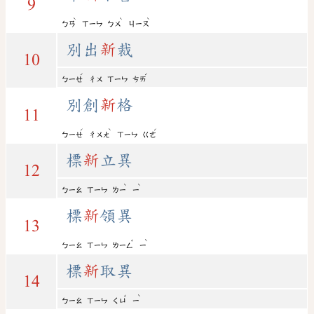
9
ˋ
ˋ
ˋ
ㄅㄢ
ㄒㄧㄣ
ㄅㄨ
ㄐㄧㄡ
別出
新
裁
10
ˊ
ˊ
ㄅㄧㄝ
ㄔㄨ
ㄒㄧㄣ
ㄘㄞ
別創
新
格
11
ˊ
ˋ
ˊ
ㄅㄧㄝ
ㄔㄨㄤ
ㄒㄧㄣ
ㄍㄜ
標
新
立異
12
ˋ
ˋ
ㄅㄧㄠ
ㄒㄧㄣ
ㄌㄧ
ㄧ
標
新
領異
13
ˇ
ˋ
ㄅㄧㄠ
ㄒㄧㄣ
ㄌㄧㄥ
ㄧ
標
新
取異
14
ˇ
ˋ
ㄅㄧㄠ
ㄒㄧㄣ
ㄑㄩ
ㄧ