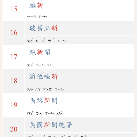
編
新
15
ㄅㄧㄢ
ㄒㄧㄣ
破舊立
新
16
ˋ
ˋ
ˋ
ㄆㄛ
ㄐㄧㄡ
ㄌㄧ
ㄒㄧㄣ
跑
新
聞
17
ˇ
ˊ
ㄆㄠ
ㄒㄧㄣ
ㄨㄣ
潘他唑
新
18
ˋ
ㄆㄢ
ㄊㄚ
ㄗㄨㄛ
ㄒㄧㄣ
馬路
新
聞
19
ˇ
ˋ
ˊ
ㄇㄚ
ㄌㄨ
ㄒㄧㄣ
ㄨㄣ
美國
新
聞總署
20
ˇ
ˊ
ˊ
ˇ
ˇ