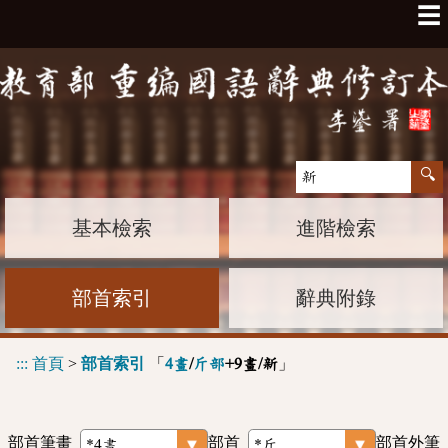
☰
基本檢索
進階檢索
部首索引
辭典附錄
:::
首頁
>
部首索引
「
」
4畫
/
斤部
+9畫/新
部首筆畫
部首
部首外筆