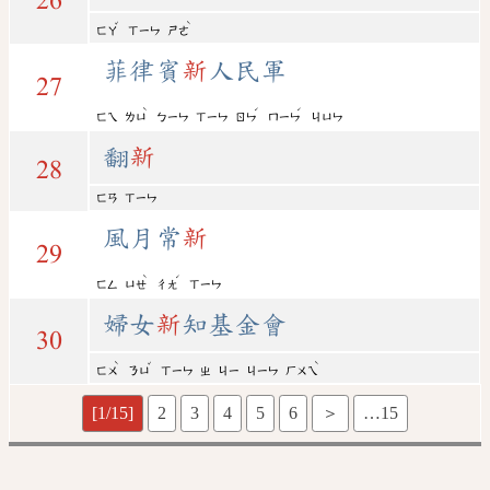
26
ˇ
ˋ
ㄈㄚ
ㄒㄧㄣ
ㄕㄜ
菲律賓
新
人民軍
27
ˋ
ˊ
ˊ
ㄈㄟ
ㄌㄩ
ㄅㄧㄣ
ㄒㄧㄣ
ㄖㄣ
ㄇㄧㄣ
ㄐㄩㄣ
翻
新
28
ㄈㄢ
ㄒㄧㄣ
風月常
新
29
ˋ
ˊ
ㄈㄥ
ㄩㄝ
ㄔㄤ
ㄒㄧㄣ
婦女
新
知基金會
30
ˋ
ˇ
ˋ
ㄈㄨ
ㄋㄩ
ㄒㄧㄣ
ㄓ
ㄐㄧ
ㄐㄧㄣ
ㄏㄨㄟ
[1/15]
2
3
4
5
6
＞
…15