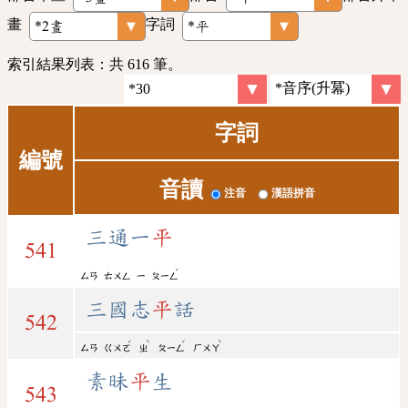
畫
字詞
索引結果列表：共 616 筆。
字詞
編號
音讀
注音
漢語拼音
三通一
平
541
ˊ
ㄙㄢ
ㄊㄨㄥ
ㄧ
ㄆㄧㄥ
三國志
平
話
542
ˊ
ˋ
ˊ
ˋ
ㄙㄢ
ㄍㄨㄛ
ㄓ
ㄆㄧㄥ
ㄏㄨㄚ
素昧
平
生
543