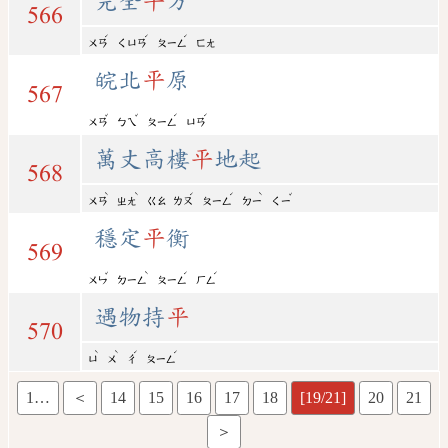
完全
平
方
566
ˊ
ˊ
ˊ
ㄨㄢ
ㄑㄩㄢ
ㄆㄧㄥ
ㄈㄤ
皖北
平
原
567
ˇ
ˇ
ˊ
ˊ
ㄨㄢ
ㄅㄟ
ㄆㄧㄥ
ㄩㄢ
萬丈高樓
平
地起
568
ˋ
ˋ
ˊ
ˊ
ˋ
ˇ
ㄨㄢ
ㄓㄤ
ㄍㄠ
ㄌㄡ
ㄆㄧㄥ
ㄉㄧ
ㄑㄧ
穩定
平
衡
569
ˇ
ˋ
ˊ
ˊ
ㄨㄣ
ㄉㄧㄥ
ㄆㄧㄥ
ㄏㄥ
遇物持
平
570
ˋ
ˋ
ˊ
ˊ
ㄩ
ㄨ
ㄔ
ㄆㄧㄥ
1…
＜
14
15
16
17
18
[19/21]
20
21
＞