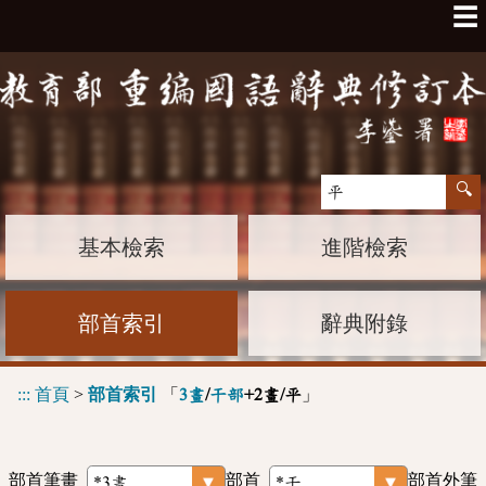
☰
基本檢索
進階檢索
部首索引
辭典附錄
:::
首頁
>
部首索引
「
」
3畫
/
干部
+2畫/平
部首筆畫
部首
部首外筆