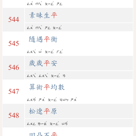
ˋ
ˋ
ˊ
ㄙㄨ
ㄇㄟ
ㄆㄧㄥ
ㄕㄥ
素昧生
平
544
ˋ
ˋ
ˊ
ㄙㄨ
ㄇㄟ
ㄕㄥ
ㄆㄧㄥ
隨遇
平
衡
545
ˊ
ˋ
ˊ
ˊ
ㄙㄨㄟ
ㄩ
ㄆㄧㄥ
ㄏㄥ
歲歲
平
安
546
ˋ
ˋ
ˊ
ㄙㄨㄟ
ㄙㄨㄟ
ㄆㄧㄥ
ㄢ
算術
平
均數
547
ˋ
ˋ
ˊ
ˋ
ㄙㄨㄢ
ㄕㄨ
ㄆㄧㄥ
ㄐㄩㄣ
ㄕㄨ
松遼
平
原
548
ˊ
ˊ
ˊ
ㄙㄨㄥ
ㄌㄧㄠ
ㄆㄧㄥ
ㄩㄢ
凹凸不
平