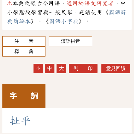
⚠
本典收錄古今用語，
適用於語文研究者
，中
小學階段學習與一般民眾，建議使用《
國語辭
典簡編本
》、《
國語小字典
》。
注 音
漢語拼音
釋 義
大
中
列 印
意見回饋
小
字 詞
扯
平