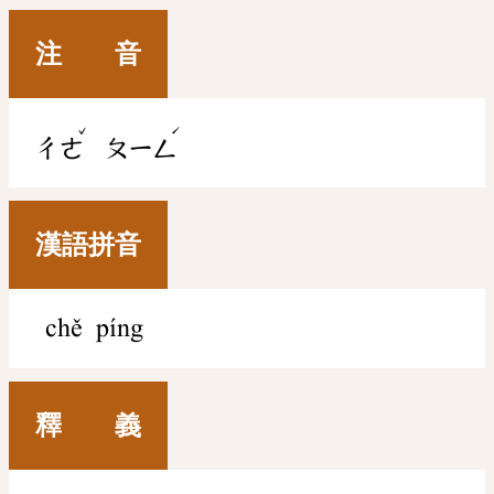
注 音
ˇ
ˊ
ㄔㄜ
ㄆㄧㄥ
漢語拼音
chě píng
釋 義