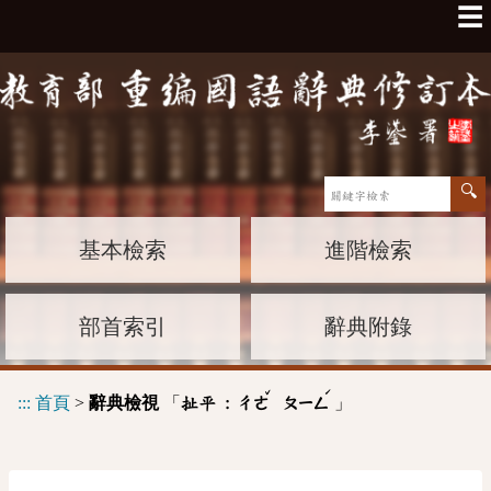
☰
基本檢索
進階檢索
部首索引
辭典附錄
ˇ
ˊ
:::
首頁
>
辭典檢視
「
」
扯平 :
ㄔㄜ
ㄆㄧㄥ