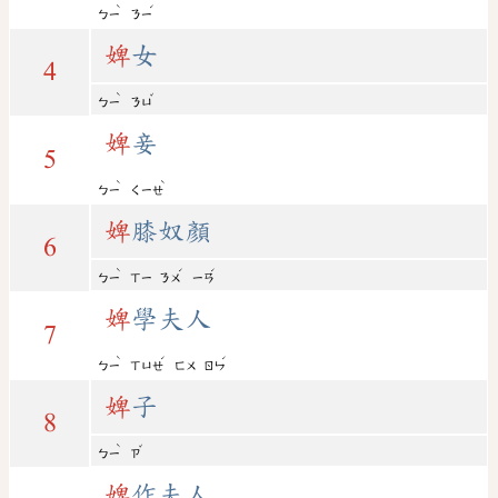
ˋ
ˊ
ㄅㄧ
ㄋㄧ
婢
女
4
ˋ
ˇ
ㄅㄧ
ㄋㄩ
婢
妾
5
ˋ
ˋ
ㄅㄧ
ㄑㄧㄝ
婢
膝奴顏
6
ˋ
ˊ
ˊ
ㄅㄧ
ㄒㄧ
ㄋㄨ
ㄧㄢ
婢
學夫人
7
ˋ
ˊ
ˊ
ㄅㄧ
ㄒㄩㄝ
ㄈㄨ
ㄖㄣ
婢
子
8
ˋ
ˇ
ㄅㄧ
ㄗ
婢
作夫人