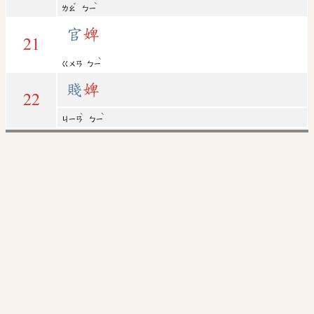
ˇ
ˋ
ㄌㄠ
ㄅㄧ
官
婢
21
ˋ
ㄍㄨㄢ
ㄅㄧ
賤
婢
22
ˋ
ˋ
ㄐㄧㄢ
ㄅㄧ