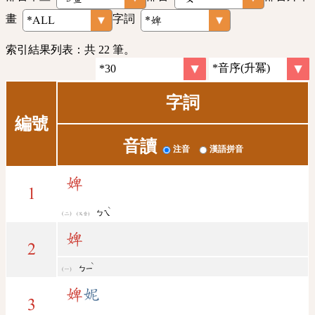
畫
字詞
索引結果列表：共 22 筆。
字詞
編號
音讀
注音
漢語拼音
婢
1
ˋ
ㄅㄟ
(又音)
婢
2
ˋ
ㄅㄧ
婢
妮
3