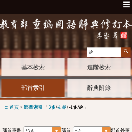
☰
基本檢索
進階檢索
部首索引
辭典附錄
:::
首頁
>
部首索引
「
」
3畫
/
女部
+-1畫/婢
部首筆畫
部首
部首外筆