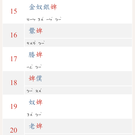
金奴銀
婢
15
ˊ
ˊ
ˋ
ㄐㄧㄣ
ㄋㄨ
ㄧㄣ
ㄅㄧ
爨
婢
16
ˋ
ˋ
ㄘㄨㄢ
ㄅㄧ
媵
婢
17
ˋ
ˋ
ㄧㄥ
ㄅㄧ
婢
僕
18
ˋ
ˊ
ㄅㄧ
ㄆㄨ
奴
婢
19
ˊ
ˋ
ㄋㄨ
ㄅㄧ
老
婢
20