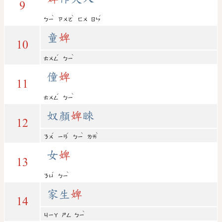
9
ˋ
ˋ
ˊ
ㄅㄧ
ㄗㄨㄛ
ㄈㄨ
ㄖㄣ
童
婢
10
ˊ
ˋ
ㄊㄨㄥ
ㄅㄧ
僮
婢
11
ˊ
ˋ
ㄊㄨㄥ
ㄅㄧ
奴顏
婢
睞
12
ˊ
ˊ
ˋ
ˋ
ㄋㄨ
ㄧㄢ
ㄅㄧ
ㄌㄞ
女
婢
13
ˇ
ˋ
ㄋㄩ
ㄅㄧ
家生
婢
14
ˋ
ㄐㄧㄚ
ㄕㄥ
ㄅㄧ