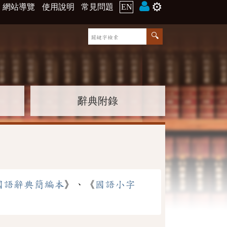
⚙️
網站導覽
使用說明
常見問題
EN
辭典附錄
國語辭典簡編本
》、《
國語小字