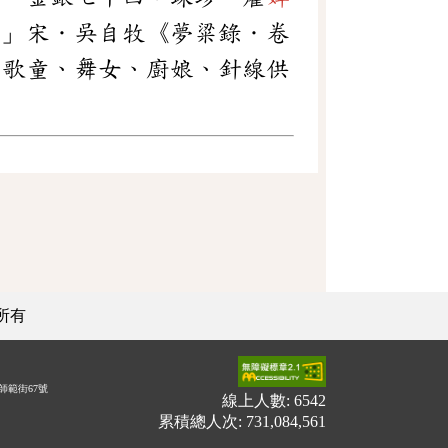
。」宋．吳自牧《夢粱錄．卷
、歌童、舞女、廚娘、針線供
所有
師範街67號
線上人數: 6542
累積總人次: 731,084,561