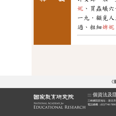
妮
、買蟲蟻六
一九．顧覓人
過、粗細
婢妮
《
:::
個資法及
三峽總院區地址：新北市
電話總機：(02)7740-789