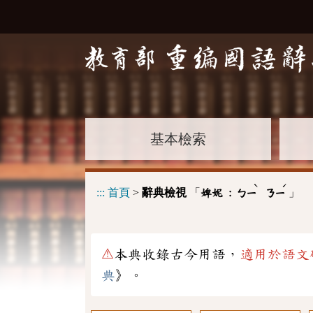
基本檢索
ˋ
ˊ
:::
首頁
>
辭典檢視
「
」
婢妮 :
ㄅㄧ
ㄋㄧ
⚠
本典收錄古今用語，
適用於語文
典
》。