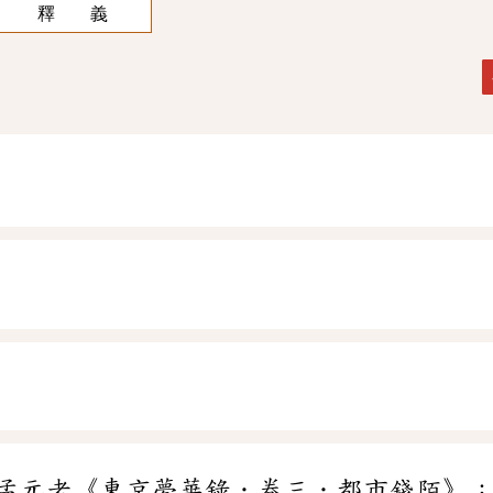
釋 義
孟元老《東京夢華錄．卷三．都市錢陌》