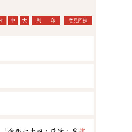
大
中
列 印
意見回饋
小
：「金銀七十四，珠珍、雇
婢