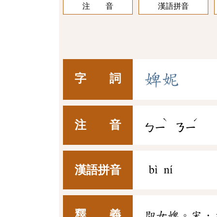
注 音
漢語拼音
婢
妮
字 詞
ˋ
ˊ
注 音
ㄅㄧ
ㄋㄧ
漢語拼音
bì ní
釋 義
即女婢。宋．