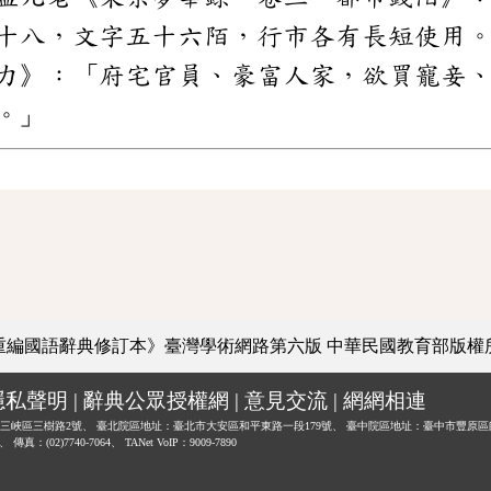
十八，文字五十六陌，行市各有長短使用
力》：「府宅官員、豪富人家，欲買寵妾
。」
重編國語辭典修訂本》臺灣學術網路第六版
中華民國教育部版權
隱私聲明
|
辭典公眾授權網
|
意見交流
|
網網相連
三峽區三樹路2號、
臺北院區地址：臺北市大安區和平東路一段179號、
臺中院區地址：臺中市豐原區
0、
傳真：(02)7740-7064、
TANet VoIP：9009-7890