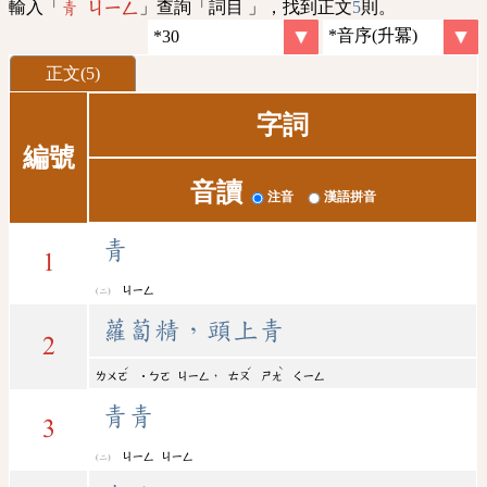
輸入「
」查詢「詞目 」，找到正文
5
則。
青 ㄐㄧㄥ
正文(5)
字詞
編號
音讀
注音
漢語拼音
青
1
ㄐㄧㄥ
蘿蔔精，頭上青
2
ˊ
ˊ
ˋ
，
ㄌㄨㄛ
˙ㄅㄛ
ㄐㄧㄥ
ㄊㄡ
ㄕㄤ
ㄑㄧㄥ
青青
3
ㄐㄧㄥ
ㄐㄧㄥ