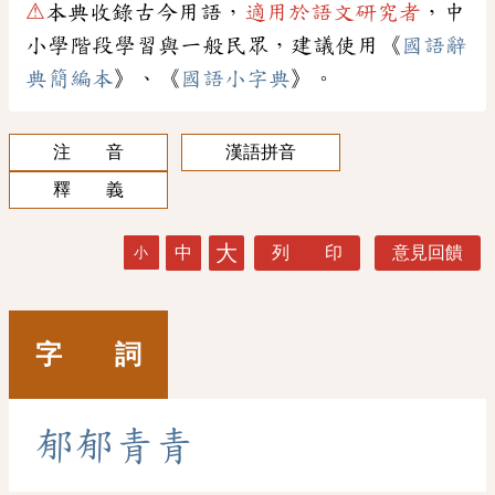
⚠
本典收錄古今用語，
適用於語文研究者
，中
小學階段學習與一般民眾，建議使用《
國語辭
典簡編本
》、《
國語小字典
》。
注 音
漢語拼音
釋 義
大
中
列 印
意見回饋
小
字 詞
郁
郁
青
青