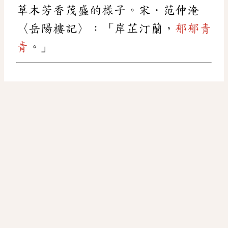
草木芳香茂盛的樣子。宋．范仲淹
〈岳陽樓記〉：「岸芷汀蘭，
郁郁青
青
。」