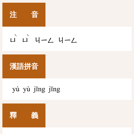
注 音
ˋ
ˋ
ㄩ
ㄩ
ㄐㄧㄥ
ㄐㄧㄥ
漢語拼音
yù yù jīng jīng
釋 義