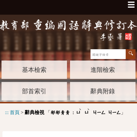
☰
基本檢索
進階檢索
部首索引
辭典附錄
ˋ
ˋ
:::
首頁
>
辭典檢視
「
」
郁郁青青 :
ㄩ
ㄩ
ㄐㄧㄥ
ㄐㄧㄥ