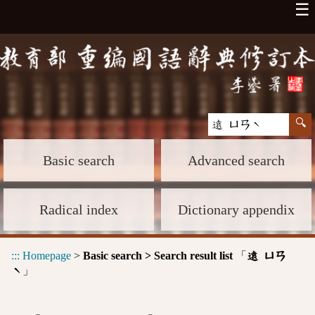
☰
Basic search
Advanced search
Radical index
Dictionary appendix
:::
Homepage
>
Basic search > Search result list
「
遠 ㄩㄢ
」
ˋ