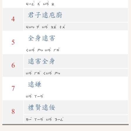
ˋ
ˊ
ˋ
ㄐㄧㄥ
ㄦ
ㄩㄢ
ㄓ
君子遠庖廚
4
ˇ
ˋ
ˊ
ˊ
ㄐㄩㄣ
ㄗ
ㄩㄢ
ㄆㄠ
ㄔㄨ
全身遠害
5
ˊ
ˋ
ˋ
ㄑㄩㄢ
ㄕㄣ
ㄩㄢ
ㄏㄞ
遠害全身
6
ˋ
ˋ
ˊ
ㄩㄢ
ㄏㄞ
ㄑㄩㄢ
ㄕㄣ
遠嫌
7
ˋ
ˊ
ㄩㄢ
ㄒㄧㄢ
禮賢遠佞
8
ˇ
ˊ
ˋ
ˋ
ㄌㄧ
ㄒㄧㄢ
ㄩㄢ
ㄋㄧㄥ