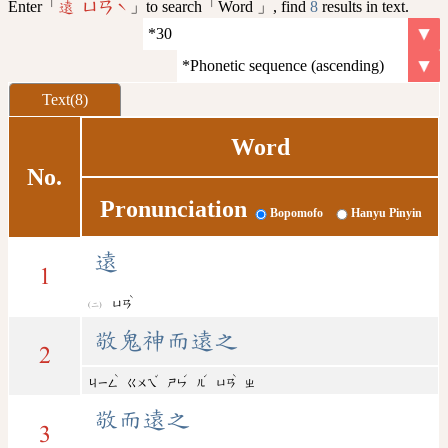
Enter「
」to search「Word 」, find
8
results in text.
遠 ㄩㄢˋ
Text(8)
Word
No.
Pronunciation
Bopomofo
Hanyu Pinyin
遠
1
ˋ
ㄩㄢ
敬鬼神而遠之
2
ˋ
ˇ
ˊ
ˊ
ˋ
ㄐㄧㄥ
ㄍㄨㄟ
ㄕㄣ
ㄦ
ㄩㄢ
ㄓ
敬而遠之
3