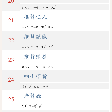
20
ˊ
ˋ
ˊ
ㄊㄨㄟ
ㄒㄧㄢ
ㄒㄩㄣ
ㄋㄥ
推賢任人
21
ˊ
ˋ
ˊ
ㄊㄨㄟ
ㄒㄧㄢ
ㄖㄣ
ㄖㄣ
推賢讓能
22
ˊ
ˋ
ˊ
ㄊㄨㄟ
ㄒㄧㄢ
ㄖㄤ
ㄋㄥ
推賢樂善
23
ˊ
ˋ
ˋ
ㄊㄨㄟ
ㄒㄧㄢ
ㄧㄠ
ㄕㄢ
納士招賢
24
ˋ
ˋ
ˊ
ㄋㄚ
ㄕ
ㄓㄠ
ㄒㄧㄢ
老賢姪
25
ˇ
ˊ
ˊ
ㄌㄠ
ㄒㄧㄢ
ㄓ