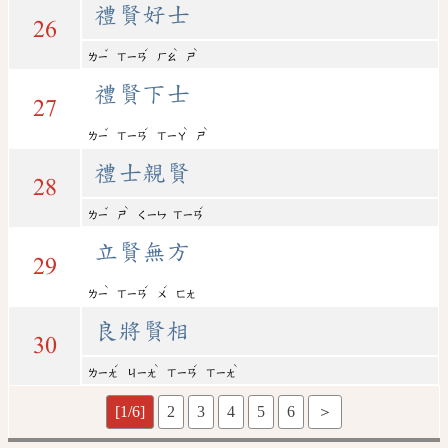
禮賢好士
26
ˇ
ˊ
ˋ
ˋ
ㄌㄧ
ㄒㄧㄢ
ㄏㄠ
ㄕ
禮賢下士
27
ˇ
ˊ
ˋ
ˋ
ㄌㄧ
ㄒㄧㄢ
ㄒㄧㄚ
ㄕ
禮士親賢
28
ˇ
ˋ
ˊ
ㄌㄧ
ㄕ
ㄑㄧㄣ
ㄒㄧㄢ
立賢無方
29
ˋ
ˊ
ˊ
ㄌㄧ
ㄒㄧㄢ
ㄨ
ㄈㄤ
良將賢相
30
ˊ
ˋ
ˊ
ˋ
ㄌㄧㄤ
ㄐㄧㄤ
ㄒㄧㄢ
ㄒㄧㄤ
[1/6]
2
3
4
5
6
＞