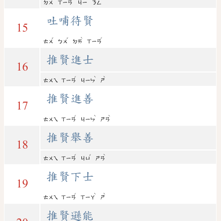
ㄉㄨ
ㄒㄧㄢ
ㄐㄧ
ㄋㄥ
吐哺待賢
15
ˇ
ˇ
ˋ
ˊ
ㄊㄨ
ㄅㄨ
ㄉㄞ
ㄒㄧㄢ
推賢進士
16
ˊ
ˋ
ˋ
ㄊㄨㄟ
ㄒㄧㄢ
ㄐㄧㄣ
ㄕ
推賢進善
17
ˊ
ˋ
ˋ
ㄊㄨㄟ
ㄒㄧㄢ
ㄐㄧㄣ
ㄕㄢ
推賢舉善
18
ˊ
ˇ
ˋ
ㄊㄨㄟ
ㄒㄧㄢ
ㄐㄩ
ㄕㄢ
推賢下士
19
ˊ
ˋ
ˋ
ㄊㄨㄟ
ㄒㄧㄢ
ㄒㄧㄚ
ㄕ
推賢遜能