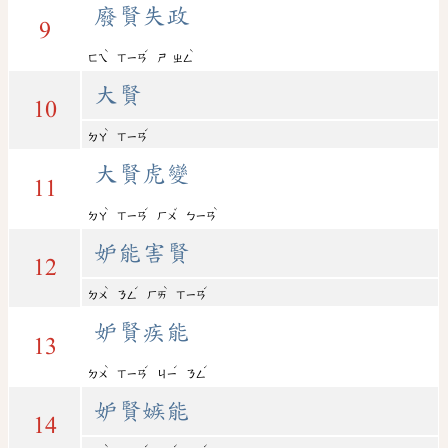
廢賢失政
9
ˋ
ˊ
ˋ
ㄈㄟ
ㄒㄧㄢ
ㄕ
ㄓㄥ
大賢
10
ˋ
ˊ
ㄉㄚ
ㄒㄧㄢ
大賢虎變
11
ˋ
ˊ
ˇ
ˋ
ㄉㄚ
ㄒㄧㄢ
ㄏㄨ
ㄅㄧㄢ
妒能害賢
12
ˋ
ˊ
ˋ
ˊ
ㄉㄨ
ㄋㄥ
ㄏㄞ
ㄒㄧㄢ
妒賢疾能
13
ˋ
ˊ
ˊ
ˊ
ㄉㄨ
ㄒㄧㄢ
ㄐㄧ
ㄋㄥ
妒賢嫉能
14
ˋ
ˊ
ˊ
ˊ