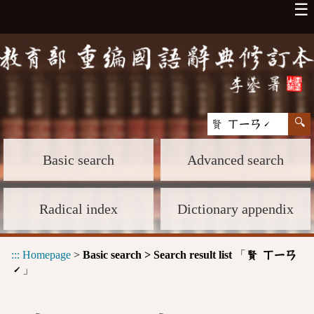
☰
Basic search
Advanced search
Radical index
Dictionary appendix
:::
Homepage
>
Basic search > Search result list
「
賢 ㄒㄧㄢ
」
ˊ