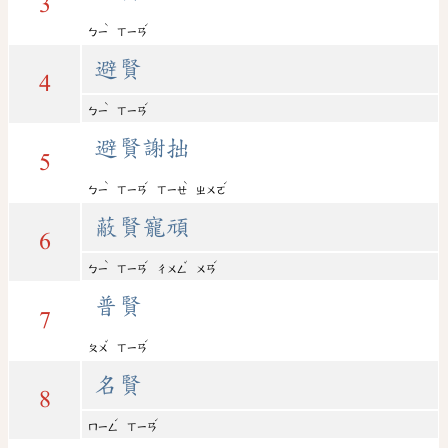
3
ˋ
ˊ
ㄅㄧ
ㄒㄧㄢ
避賢
4
ˋ
ˊ
ㄅㄧ
ㄒㄧㄢ
避賢謝拙
5
ˋ
ˊ
ˋ
ˊ
ㄅㄧ
ㄒㄧㄢ
ㄒㄧㄝ
ㄓㄨㄛ
蔽賢寵頑
6
ˋ
ˊ
ˇ
ˊ
ㄅㄧ
ㄒㄧㄢ
ㄔㄨㄥ
ㄨㄢ
普賢
7
ˇ
ˊ
ㄆㄨ
ㄒㄧㄢ
名賢
8
ˊ
ˊ
ㄇㄧㄥ
ㄒㄧㄢ