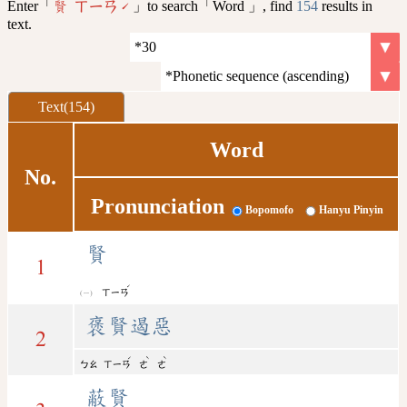
Enter「
」to search「Word 」, find
154
results in
賢 ㄒㄧㄢˊ
text.
Text(154)
Word
No.
Pronunciation
Bopomofo
Hanyu Pinyin
賢
1
ˊ
ㄒㄧㄢ
褒賢遏惡
2
ˊ
ˋ
ˋ
ㄅㄠ
ㄒㄧㄢ
ㄜ
ㄜ
蔽賢