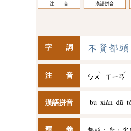
注 音
漢語拼音
不
賢
都
頭
字 詞
ˋ
ˊ
注 音
ㄅㄨ
ㄒㄧㄢ
漢語拼音
bù xián dū t
釋 義
都頭，唐、宋