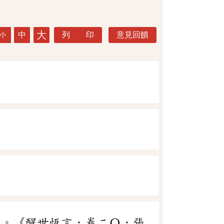
大
中
列 印
意見回饋
小
人。《醒世恆言．卷二〇．張