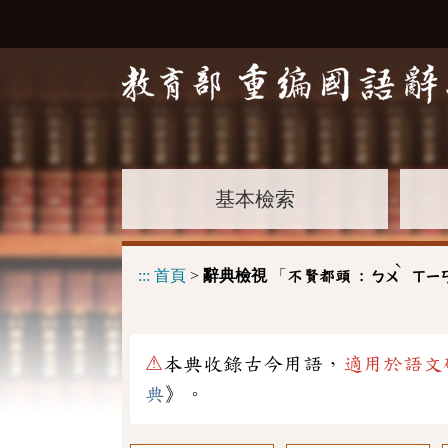
基本檢索
ˋ
:::
首頁
>
辭典檢視
「
不賢都頭 :
ㄅㄨ
ㄒㄧ
⚠
本典收錄古今用語，
適用於語文
典
》。