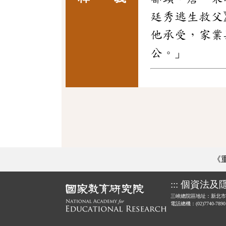
廷秀逃生救父
他承受，家業
公。」
《
:::
個資法及
三峽總院區地址：新北市
電話總機：(02)7740-789