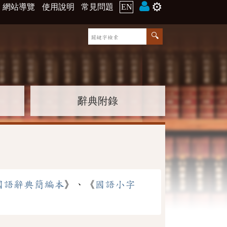
⚙️
網站導覽
使用說明
常見問題
EN
辭典附錄
國語辭典簡編本
》、《
國語小字