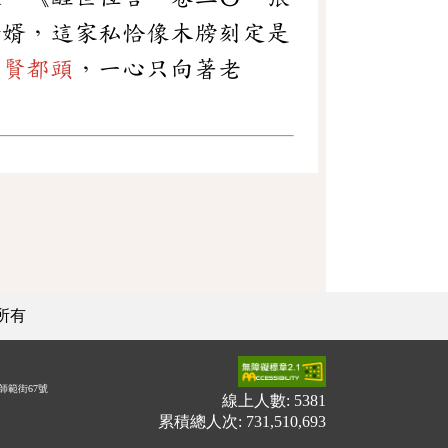
贅婿，這家私恰像木牓刻定是
不賢都頭
，一心只向著老
所有
師範街67號
線上人數: 5381
累積總人次: 731,510,693