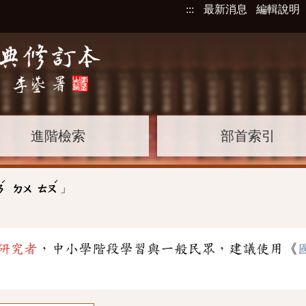
:::
最新消息
編輯說明
進階檢索
部首索引
ˊ
ˊ
」
ㄢ
ㄉㄨ
ㄊㄡ
研究者
，中小學階段學習與一般民眾，建議使用《