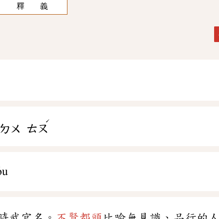
釋 義
ˊ
ㄉㄨ
ㄊㄡ
óu
時武官名。
不賢都頭
比喻無見識、品行的