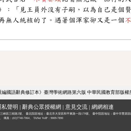
》：「見王員外沒有子嗣，以為自己是個
再無人統核的了。遇著個渾家卻又是一個
重編國語辭典修訂本》臺灣學術網路第六版
中華民國教育部版權
隱私聲明
|
辭典公眾授權網
|
意見交流
|
網網相連
三峽區三樹路2號、
臺北院區地址：臺北市大安區和平東路一段179號、
臺中院區地址：臺中市豐原區
0、
傳真：(02)7740-7064、
TANet VoIP：9009-7890