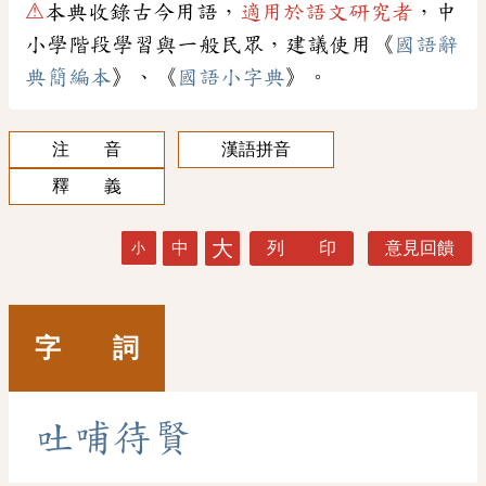
⚠
本典收錄古今用語，
適用於語文研究者
，中
小學階段學習與一般民眾，建議使用《
國語辭
典簡編本
》、《
國語小字典
》。
注 音
漢語拼音
釋 義
大
中
列 印
意見回饋
小
字 詞
吐
哺
待
賢