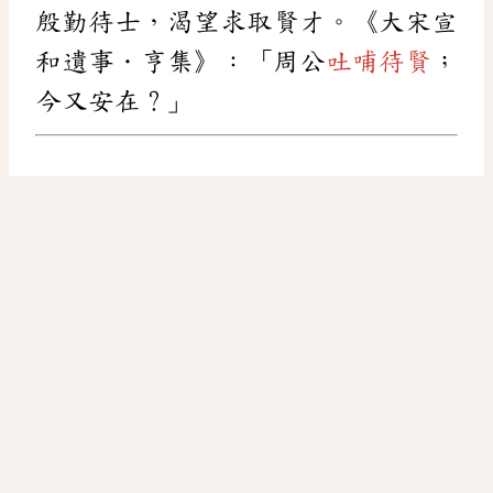
殷勤待士，渴望求取賢才。《大宋宣
和遺事．亨集》：「周公
吐哺待賢
；
今又安在？」