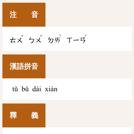
注 音
ˇ
ˇ
ˋ
ˊ
ㄊㄨ
ㄅㄨ
ㄉㄞ
ㄒㄧㄢ
漢語拼音
tǔ bǔ dài xián
釋 義