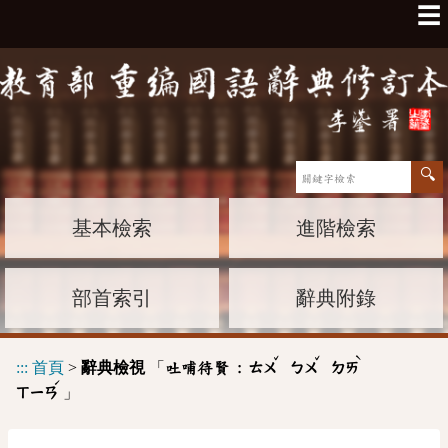
☰
基本檢索
進階檢索
部首索引
辭典附錄
ˇ
ˇ
ˋ
:::
首頁
>
辭典檢視
「
吐哺待賢 :
ㄊㄨ
ㄅㄨ
ㄉㄞ
ˊ
」
ㄒㄧㄢ