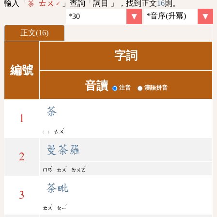
輸入「
」查詢「詞目 」，找到正文
16
則。
荼 ㄊㄨˊ
正文(16)
字詞
編號
音讀
注音
漢語拼音
荼
1
ˊ
ㄊㄨ
曼荼羅
2
ˋ
ˊ
ˊ
ㄇㄢ
ㄊㄨ
ㄌㄨㄛ
荼毗
3
ˊ
ˊ
ㄊㄨ
ㄆㄧ