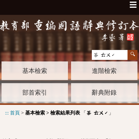
☰
基本檢索
進階檢索
部首索引
辭典附錄
:::
首頁
>
基本檢索 > 檢索結果列表
「
」
荼 ㄊㄨˊ