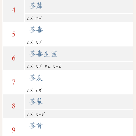
荼蘼
4
ˊ
ˊ
ㄊㄨ
ㄇㄧ
荼毒
5
ˊ
ˊ
ㄊㄨ
ㄉㄨ
荼毒生靈
6
ˊ
ˊ
ˊ
ㄊㄨ
ㄉㄨ
ㄕㄥ
ㄌㄧㄥ
荼炭
7
ˊ
ˋ
ㄊㄨ
ㄊㄢ
荼蓼
8
ˊ
ˇ
ㄊㄨ
ㄌㄧㄠ
荼首
9