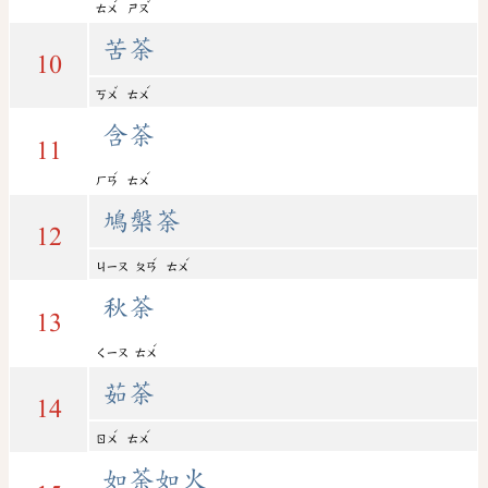
ˊ
ˇ
ㄊㄨ
ㄕㄡ
苦荼
10
ˇ
ˊ
ㄎㄨ
ㄊㄨ
含荼
11
ˊ
ˊ
ㄏㄢ
ㄊㄨ
鳩槃荼
12
ˊ
ˊ
ㄐㄧㄡ
ㄆㄢ
ㄊㄨ
秋荼
13
ˊ
ㄑㄧㄡ
ㄊㄨ
茹荼
14
ˊ
ˊ
ㄖㄨ
ㄊㄨ
如荼如火