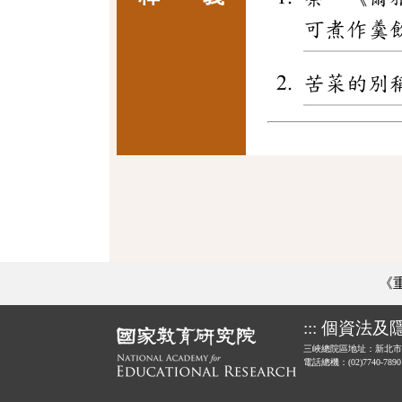
可煮作羹
苦菜的別
《
:::
個資法及
三峽總院區地址：新北市
電話總機：(02)7740-789