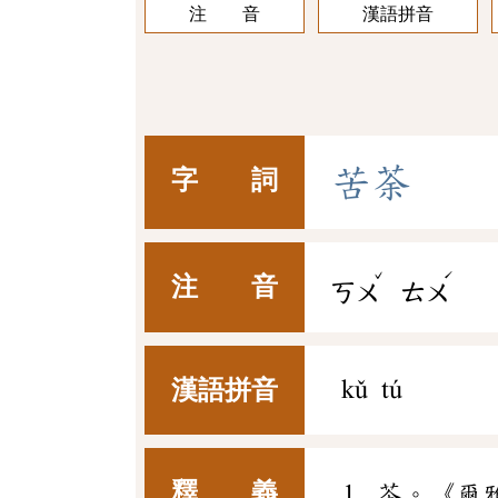
注 音
漢語拼音
苦
荼
字 詞
ˇ
ˊ
注 音
ㄎㄨ
ㄊㄨ
漢語拼音
kǔ tú
釋 義
茶。《爾