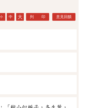
大
中
列 印
意見回饋
小
：「樹小似梔子，冬生葉，