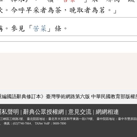
飲。今呼早采者為荼，晚取者為茗。」
稱。參見「
苦菜
」條。
重編國語辭典修訂本》臺灣學術網路第六版
中華民國教育部版權
隱私聲明
|
辭典公眾授權網
|
意見交流
|
網網相連
三峽區三樹路2號、
臺北院區地址：臺北市大安區和平東路一段179號、
臺中院區地址：臺中市豐原區
0、
傳真：(02)7740-7064、
TANet VoIP：9009-7890