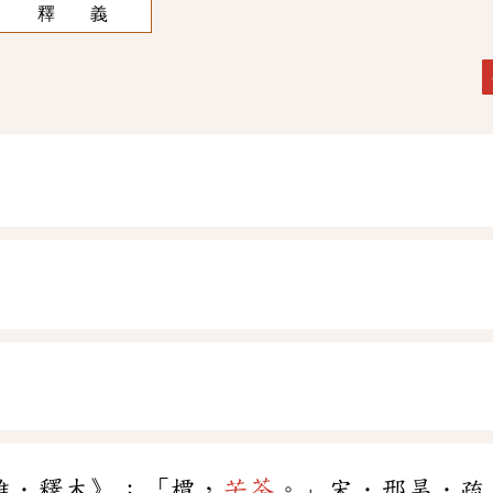
釋 義
雅．釋木》：「檟，
苦荼
。」宋．邢昺．疏