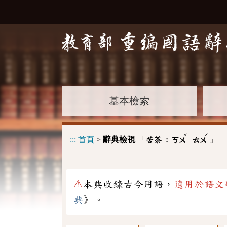
基本檢索
ˇ
ˊ
:::
首頁
>
辭典檢視
「
」
苦荼 :
ㄎㄨ
ㄊㄨ
⚠
本典收錄古今用語，
適用於語文
典
》。