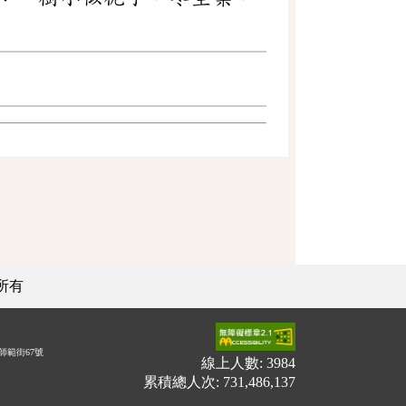
所有
師範街67號
線上人數: 3984
累積總人次: 731,486,137