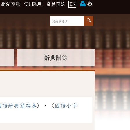
⚙️
網站導覽
使用說明
常見問題
EN
辭典附錄
國語辭典簡編本
》、《
國語小字