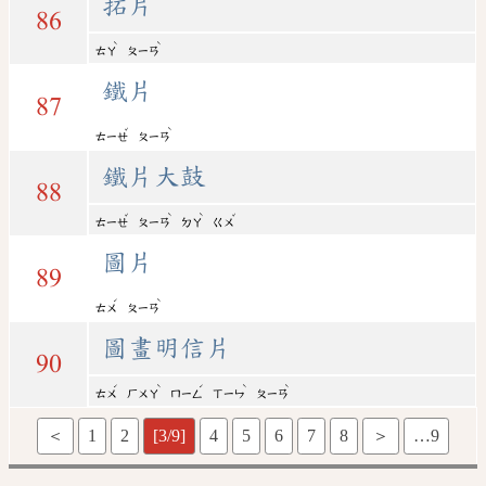
拓片
86
ˋ
ˋ
ㄊㄚ
ㄆㄧㄢ
鐵片
87
ˇ
ˋ
ㄊㄧㄝ
ㄆㄧㄢ
鐵片大鼓
88
ˇ
ˋ
ˋ
ˇ
ㄊㄧㄝ
ㄆㄧㄢ
ㄉㄚ
ㄍㄨ
圖片
89
ˊ
ˋ
ㄊㄨ
ㄆㄧㄢ
圖畫明信片
90
ˊ
ˋ
ˊ
ˋ
ˋ
ㄊㄨ
ㄏㄨㄚ
ㄇㄧㄥ
ㄒㄧㄣ
ㄆㄧㄢ
＜
1
2
[3/9]
4
5
6
7
8
＞
…9