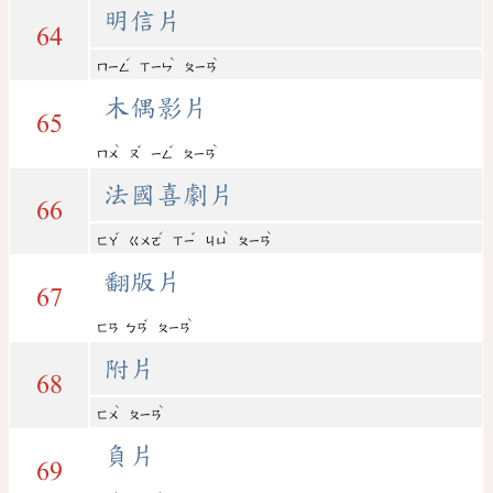
明信片
64
ˊ
ˋ
ˋ
ㄇㄧㄥ
ㄒㄧㄣ
ㄆㄧㄢ
木偶影片
65
ˋ
ˇ
ˇ
ˋ
ㄇㄨ
ㄡ
ㄧㄥ
ㄆㄧㄢ
法國喜劇片
66
ˇ
ˊ
ˇ
ˋ
ˋ
ㄈㄚ
ㄍㄨㄛ
ㄒㄧ
ㄐㄩ
ㄆㄧㄢ
翻版片
67
ˇ
ˋ
ㄈㄢ
ㄅㄢ
ㄆㄧㄢ
附片
68
ˋ
ˋ
ㄈㄨ
ㄆㄧㄢ
負片
69