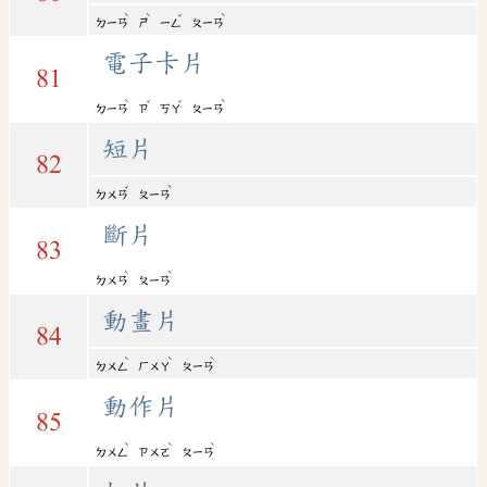
ˋ
ˋ
ˇ
ˋ
ㄉㄧㄢ
ㄕ
ㄧㄥ
ㄆㄧㄢ
電子卡片
81
ˋ
ˇ
ˇ
ˋ
ㄉㄧㄢ
ㄗ
ㄎㄚ
ㄆㄧㄢ
短片
82
ˇ
ˋ
ㄉㄨㄢ
ㄆㄧㄢ
斷片
83
ˋ
ˋ
ㄉㄨㄢ
ㄆㄧㄢ
動畫片
84
ˋ
ˋ
ˋ
ㄉㄨㄥ
ㄏㄨㄚ
ㄆㄧㄢ
動作片
85
ˋ
ˋ
ˋ
ㄉㄨㄥ
ㄗㄨㄛ
ㄆㄧㄢ