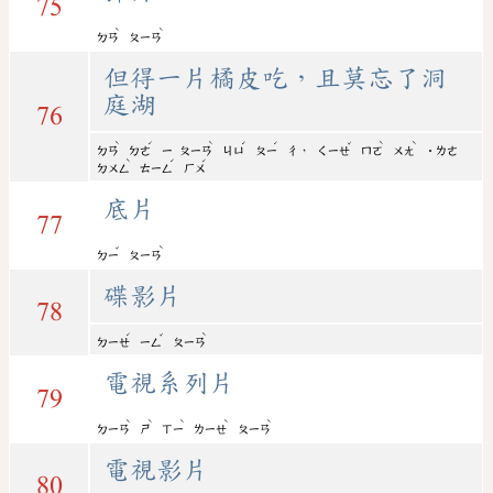
75
ˋ
ˋ
ㄉㄢ
ㄆㄧㄢ
但得一片橘皮吃，且莫忘了洞
庭湖
76
ˋ
ˊ
ˋ
ˊ
ˊ
ˇ
ˋ
ˋ
，
ㄉㄢ
ㄉㄜ
ㄧ
ㄆㄧㄢ
ㄐㄩ
ㄆㄧ
ㄔ
ㄑㄧㄝ
ㄇㄛ
ㄨㄤ
˙ㄌㄜ
ˋ
ˊ
ˊ
ㄉㄨㄥ
ㄊㄧㄥ
ㄏㄨ
底片
77
ˇ
ˋ
ㄉㄧ
ㄆㄧㄢ
碟影片
78
ˊ
ˇ
ˋ
ㄉㄧㄝ
ㄧㄥ
ㄆㄧㄢ
電視系列片
79
ˋ
ˋ
ˋ
ˋ
ˋ
ㄉㄧㄢ
ㄕ
ㄒㄧ
ㄌㄧㄝ
ㄆㄧㄢ
電視影片
80