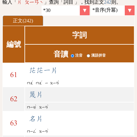
輸入「
」查詢「詞目 」，找到正文
242
則。
片 ㄆㄧㄢˋ
正文(242)
字詞
編號
音讀
注音
漢語拼音
茫茫一片
61
ˊ
ˊ
ˋ
ㄇㄤ
ㄇㄤ
ㄧ
ㄆㄧㄢ
篾片
62
ˋ
ˋ
ㄇㄧㄝ
ㄆㄧㄢ
名片
63
ˊ
ˋ
ㄇㄧㄥ
ㄆㄧㄢ