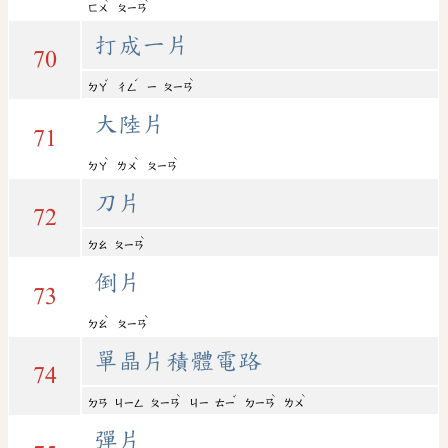
ˋ
ˋ
ㄈㄨ
ㄆㄧㄢ
打成一片
70
ˇ
ˊ
ˋ
ㄉㄚ
ㄔㄥ
ㄧ
ㄆㄧㄢ
大陸片
71
ˋ
ˋ
ˋ
ㄉㄚ
ㄌㄨ
ㄆㄧㄢ
刀片
72
ˋ
ㄉㄠ
ㄆㄧㄢ
倒片
73
ˋ
ˋ
ㄉㄠ
ㄆㄧㄢ
單晶片積體電路
74
ˋ
ˇ
ˋ
ˋ
ㄉㄢ
ㄐㄧㄥ
ㄆㄧㄢ
ㄐㄧ
ㄊㄧ
ㄉㄧㄢ
ㄌㄨ
彈片