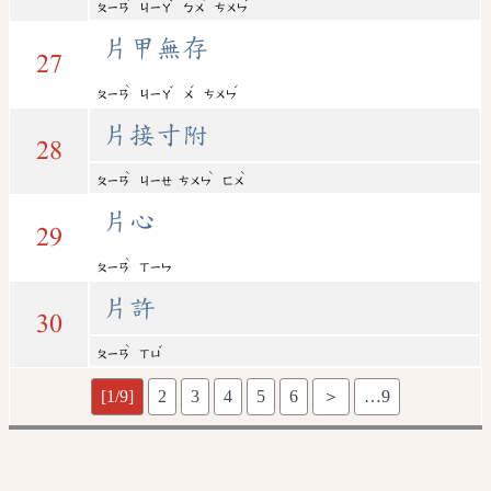
ㄆㄧㄢ
ㄐㄧㄚ
ㄅㄨ
ㄘㄨㄣ
片甲無存
27
ˋ
ˇ
ˊ
ˊ
ㄆㄧㄢ
ㄐㄧㄚ
ㄨ
ㄘㄨㄣ
片接寸附
28
ˋ
ˋ
ˋ
ㄆㄧㄢ
ㄐㄧㄝ
ㄘㄨㄣ
ㄈㄨ
片心
29
ˋ
ㄆㄧㄢ
ㄒㄧㄣ
片許
30
ˋ
ˇ
ㄆㄧㄢ
ㄒㄩ
[1/9]
2
3
4
5
6
＞
…9