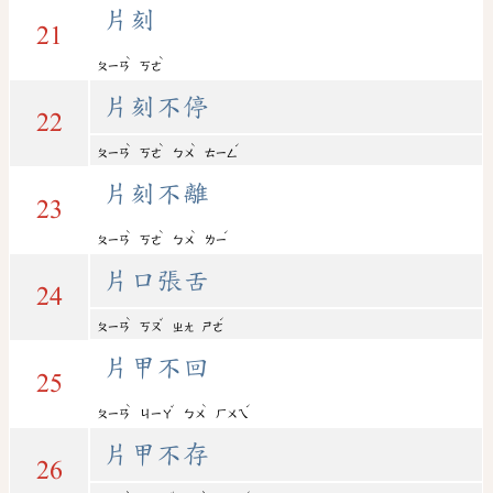
片刻
21
ˋ
ˋ
ㄆㄧㄢ
ㄎㄜ
片刻不停
22
ˋ
ˋ
ˋ
ˊ
ㄆㄧㄢ
ㄎㄜ
ㄅㄨ
ㄊㄧㄥ
片刻不離
23
ˋ
ˋ
ˋ
ˊ
ㄆㄧㄢ
ㄎㄜ
ㄅㄨ
ㄌㄧ
片口張舌
24
ˋ
ˇ
ˊ
ㄆㄧㄢ
ㄎㄡ
ㄓㄤ
ㄕㄜ
片甲不回
25
ˋ
ˇ
ˋ
ˊ
ㄆㄧㄢ
ㄐㄧㄚ
ㄅㄨ
ㄏㄨㄟ
片甲不存
26
ˋ
ˇ
ˋ
ˊ