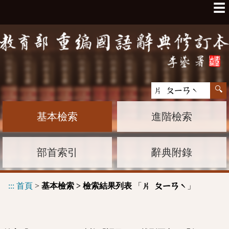
☰
基本檢索
進階檢索
部首索引
辭典附錄
:::
首頁
>
基本檢索 > 檢索結果列表
「
」
片 ㄆㄧㄢˋ