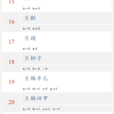
15
ˋ
ˋ
ㄆㄧㄢ
ㄉㄨㄢ
片斷
16
ˋ
ˋ
ㄆㄧㄢ
ㄉㄨㄢ
片頭
17
ˋ
ˊ
ㄆㄧㄢ
ㄊㄡ
片柳子
18
ˋ
ˇ
ㄆㄧㄢ
ㄌㄧㄡ
˙ㄗ
片鱗半爪
19
ˋ
ˊ
ˋ
ˇ
ㄆㄧㄢ
ㄌㄧㄣ
ㄅㄢ
ㄓㄨㄚ
片鱗碎甲
20
ˋ
ˊ
ˋ
ˇ
ㄆㄧㄢ
ㄌㄧㄣ
ㄙㄨㄟ
ㄐㄧㄚ