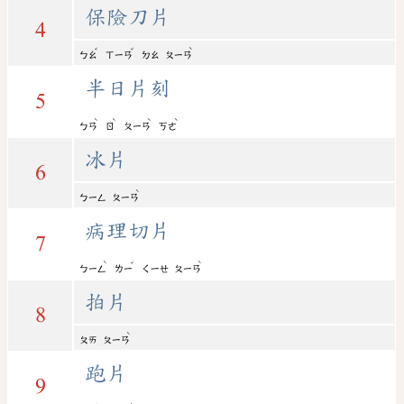
保險刀片
4
ˇ
ˇ
ˋ
ㄅㄠ
ㄒㄧㄢ
ㄉㄠ
ㄆㄧㄢ
半日片刻
5
ˋ
ˋ
ˋ
ˋ
ㄅㄢ
ㄖ
ㄆㄧㄢ
ㄎㄜ
冰片
6
ˋ
ㄅㄧㄥ
ㄆㄧㄢ
病理切片
7
ˋ
ˇ
ˋ
ㄅㄧㄥ
ㄌㄧ
ㄑㄧㄝ
ㄆㄧㄢ
拍片
8
ˋ
ㄆㄞ
ㄆㄧㄢ
跑片
9