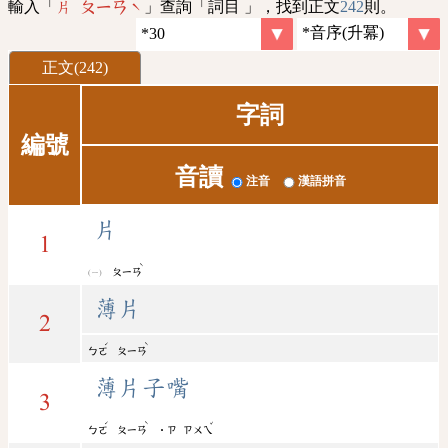
輸入「
」查詢「詞目 」，找到正文
242
則。
片 ㄆㄧㄢˋ
正文(242)
字詞
編號
音讀
注音
漢語拼音
片
1
ˋ
ㄆㄧㄢ
薄片
2
ˊ
ˋ
ㄅㄛ
ㄆㄧㄢ
薄片子嘴
3
ˊ
ˋ
ˇ
ㄅㄛ
ㄆㄧㄢ
˙ㄗ
ㄗㄨㄟ