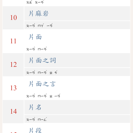
ˇ
ˋ
ㄆㄠ
ㄆㄧㄢ
片麻岩
10
ˋ
ˊ
ˊ
ㄆㄧㄢ
ㄇㄚ
ㄧㄢ
片面
11
ˋ
ˋ
ㄆㄧㄢ
ㄇㄧㄢ
片面之詞
12
ˋ
ˋ
ˊ
ㄆㄧㄢ
ㄇㄧㄢ
ㄓ
ㄘ
片面之言
13
ˋ
ˋ
ˊ
ㄆㄧㄢ
ㄇㄧㄢ
ㄓ
ㄧㄢ
片名
14
ˋ
ˊ
ㄆㄧㄢ
ㄇㄧㄥ
片段