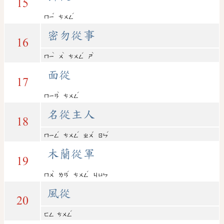
15
ˇ
ˊ
ㄇㄧ
ㄘㄨㄥ
密勿從事
16
ˋ
ˋ
ˊ
ˋ
ㄇㄧ
ㄨ
ㄘㄨㄥ
ㄕ
面從
17
ˋ
ˊ
ㄇㄧㄢ
ㄘㄨㄥ
名從主人
18
ˊ
ˊ
ˇ
ˊ
ㄇㄧㄥ
ㄘㄨㄥ
ㄓㄨ
ㄖㄣ
木蘭從軍
19
ˋ
ˊ
ˊ
ㄇㄨ
ㄌㄢ
ㄘㄨㄥ
ㄐㄩㄣ
風從
20
ˊ
ㄈㄥ
ㄘㄨㄥ