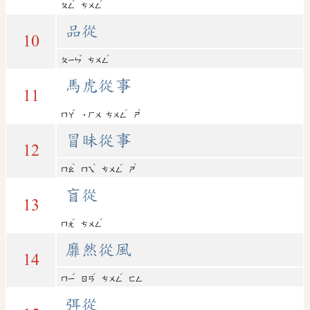
ˊ
ˊ
ㄆㄥ
ㄘㄨㄥ
品從
10
ˇ
ˊ
ㄆㄧㄣ
ㄘㄨㄥ
馬虎從事
11
ˇ
ˊ
ˋ
ㄇㄚ
˙ㄏㄨ
ㄘㄨㄥ
ㄕ
冒昧從事
12
ˋ
ˋ
ˊ
ˋ
ㄇㄠ
ㄇㄟ
ㄘㄨㄥ
ㄕ
盲從
13
ˊ
ˊ
ㄇㄤ
ㄘㄨㄥ
靡然從風
14
ˇ
ˊ
ˊ
ㄇㄧ
ㄖㄢ
ㄘㄨㄥ
ㄈㄥ
弭從