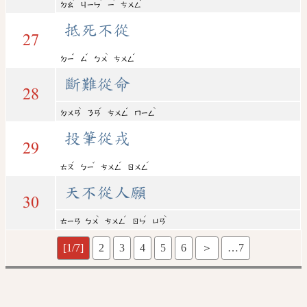
ㄉㄠ
ㄐㄧㄣ
ㄧ
ㄘㄨㄥ
抵死不從
27
ˇ
ˇ
ˋ
ˊ
ㄉㄧ
ㄙ
ㄅㄨ
ㄘㄨㄥ
斷難從命
28
ˋ
ˊ
ˊ
ˋ
ㄉㄨㄢ
ㄋㄢ
ㄘㄨㄥ
ㄇㄧㄥ
投筆從戎
29
ˊ
ˇ
ˊ
ˊ
ㄊㄡ
ㄅㄧ
ㄘㄨㄥ
ㄖㄨㄥ
天不從人願
30
ˋ
ˊ
ˊ
ˋ
ㄊㄧㄢ
ㄅㄨ
ㄘㄨㄥ
ㄖㄣ
ㄩㄢ
[1/7]
2
3
4
5
6
＞
…7