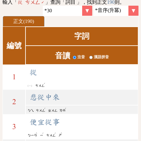
輸入「
」查詢「詞目 」，找到正文
190
則。
從 ㄘㄨㄥˊ
正文(190)
字詞
編號
音讀
注音
漢語拼音
從
1
ˊ
ㄘㄨㄥ
悲從中來
2
ˊ
ˊ
ㄅㄟ
ㄘㄨㄥ
ㄓㄨㄥ
ㄌㄞ
便宜從事
3
ˋ
ˊ
ˊ
ˋ
ㄅㄧㄢ
ㄧ
ㄘㄨㄥ
ㄕ