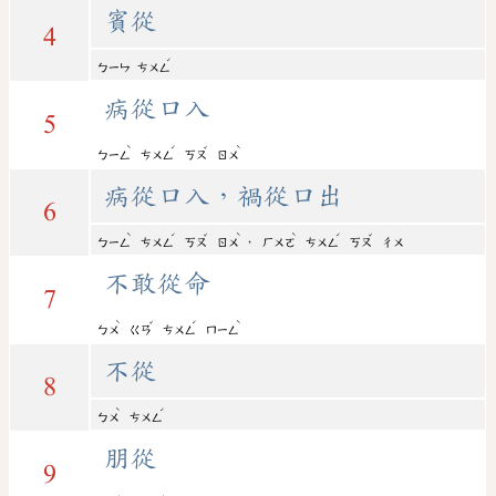
賓從
4
ˊ
ㄅㄧㄣ
ㄘㄨㄥ
病從口入
5
ˋ
ˊ
ˇ
ˋ
ㄅㄧㄥ
ㄘㄨㄥ
ㄎㄡ
ㄖㄨ
病從口入，禍從口出
6
ˋ
ˊ
ˇ
ˋ
ˋ
ˊ
ˇ
，
ㄅㄧㄥ
ㄘㄨㄥ
ㄎㄡ
ㄖㄨ
ㄏㄨㄛ
ㄘㄨㄥ
ㄎㄡ
ㄔㄨ
不敢從命
7
ˋ
ˇ
ˊ
ˋ
ㄅㄨ
ㄍㄢ
ㄘㄨㄥ
ㄇㄧㄥ
不從
8
ˋ
ˊ
ㄅㄨ
ㄘㄨㄥ
朋從
9