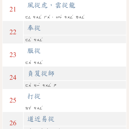
風從虎，雲從龍
21
ˊ
ˇ
ˊ
ˊ
ˊ
，
ㄈㄥ
ㄘㄨㄥ
ㄏㄨ
ㄩㄣ
ㄘㄨㄥ
ㄌㄨㄥ
奉從
22
ˋ
ˊ
ㄈㄥ
ㄘㄨㄥ
服從
23
ˊ
ˊ
ㄈㄨ
ㄘㄨㄥ
負笈從師
24
ˋ
ˊ
ˊ
ㄈㄨ
ㄐㄧ
ㄘㄨㄥ
ㄕ
打從
25
ˇ
ˊ
ㄉㄚ
ㄘㄨㄥ
道近易從
26
ˋ
ˋ
ˋ
ˊ