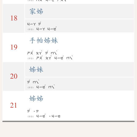
ㄇㄨ
ㄐㄧㄝ
ㄏㄨㄟ
(語音)
家姊
18
ˇ
ㄐㄧㄚ
ㄗ
ˇ
ㄐㄧㄚ
ㄐㄧㄝ
(語音)
手帕姊妹
19
ˇ
ˋ
ˇ
ˋ
ㄕㄡ
ㄆㄚ
ㄗ
ㄇㄟ
ˇ
ˋ
ˇ
ˋ
ㄕㄡ
ㄆㄚ
ㄐㄧㄝ
ㄇㄟ
(語音)
姊妹
20
ˇ
ˋ
ㄗ
ㄇㄟ
ˇ
ˋ
ㄐㄧㄝ
ㄇㄟ
(語音)
姊姊
21
ˇ
ㄗ
˙ㄗ
ˇ
ㄐㄧㄝ
˙ㄐㄧㄝ
(語音)