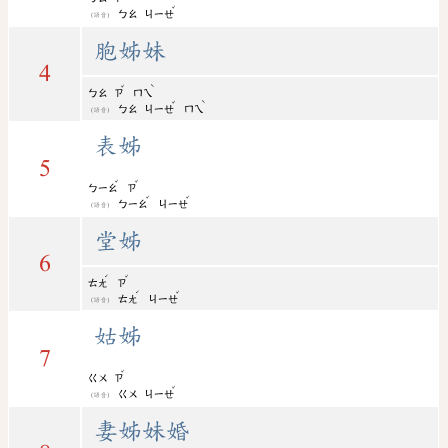
ˇ
ㄅㄠ
ㄐㄧㄝ
(語音)
胞姊妹
4
ˇ
ˋ
ㄅㄠ
ㄗ
ㄇㄟ
ˇ
ˋ
ㄅㄠ
ㄐㄧㄝ
ㄇㄟ
(語音)
表姊
5
ˇ
ˇ
ㄅㄧㄠ
ㄗ
ˇ
ˇ
ㄅㄧㄠ
ㄐㄧㄝ
(語音)
堂姊
6
ˊ
ˇ
ㄊㄤ
ㄗ
ˊ
ˇ
ㄊㄤ
ㄐㄧㄝ
(語音)
姑姊
7
ˇ
ㄍㄨ
ㄗ
ˇ
ㄍㄨ
ㄐㄧㄝ
(語音)
妻姊妹婚