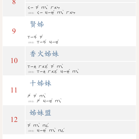
8
ˇ
ˋ
ㄑㄧ
ㄗ
ㄇㄟ
ㄏㄨㄣ
ˇ
ˋ
ㄑㄧ
ㄐㄧㄝ
ㄇㄟ
ㄏㄨㄣ
(語音)
賢姊
9
ˊ
ˇ
ㄒㄧㄢ
ㄗ
ˊ
ˇ
ㄒㄧㄢ
ㄐㄧㄝ
(語音)
香火姊妹
10
ˇ
ˇ
ˋ
ㄒㄧㄤ
ㄏㄨㄛ
ㄗ
ㄇㄟ
ˇ
ˇ
ˋ
ㄒㄧㄤ
ㄏㄨㄛ
ㄐㄧㄝ
ㄇㄟ
(語音)
十姊妹
11
ˊ
ˇ
ˋ
ㄕ
ㄗ
ㄇㄟ
ˊ
ˇ
ˋ
ㄕ
ㄐㄧㄝ
ㄇㄟ
(語音)
姊妹盟
12
ˇ
ˋ
ˊ
ㄗ
ㄇㄟ
ㄇㄥ
ˇ
ˋ
ˊ
ㄐㄧㄝ
ㄇㄟ
ㄇㄥ
(語音)