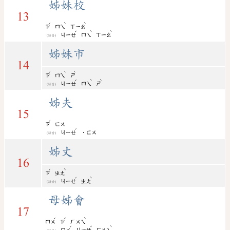
姊妹校
13
ˇ
ˋ
ˋ
ㄗ
ㄇㄟ
ㄒㄧㄠ
ˇ
ˋ
ˋ
ㄐㄧㄝ
ㄇㄟ
ㄒㄧㄠ
(語音)
姊妹市
14
ˇ
ˋ
ˋ
ㄗ
ㄇㄟ
ㄕ
ˇ
ˋ
ˋ
ㄐㄧㄝ
ㄇㄟ
ㄕ
(語音)
姊夫
15
ˇ
ㄗ
ㄈㄨ
ˇ
ㄐㄧㄝ
˙ㄈㄨ
(語音)
姊丈
16
ˇ
ˋ
ㄗ
ㄓㄤ
ˇ
ˋ
ㄐㄧㄝ
ㄓㄤ
(語音)
母姊會
17
ˇ
ˇ
ˋ
ㄇㄨ
ㄗ
ㄏㄨㄟ
ˇ
ˇ
ˋ