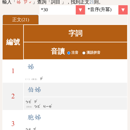
輸入「
」查詢「詞目 」，找到正文
21
則。
姊 ㄗˇ
正文(21)
字詞
編號
音讀
注音
漢語拼音
姊
1
ˇ
ㄗ
(讀音)
伯姊
2
ˊ
ˇ
ㄅㄛ
ㄗ
ˊ
ˇ
ㄅㄛ
ㄐㄧㄝ
(語音)
胞姊
3
ˇ
ㄅㄠ
ㄗ