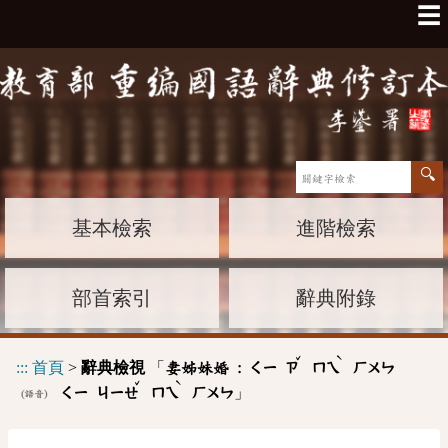
☰
基本檢索
進階檢索
部首索引
辭典附錄
ˇ
ˋ
:::
首頁
>
辭典檢視
「
妻姊妹婚 :
ㄑㄧ
ㄗ
ㄇㄟ
ㄏㄨㄣ
ˇ
ˋ
」
ㄑㄧ
ㄐㄧㄝ
ㄇㄟ
ㄏㄨㄣ
(語音)