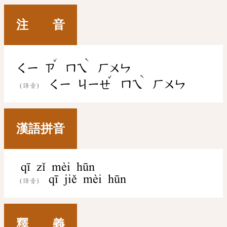
注 音
ˇ
ˋ
ㄑㄧ
ㄗ
ㄇㄟ
ㄏㄨㄣ
ˇ
ˋ
ㄑㄧ
ㄐㄧㄝ
ㄇㄟ
ㄏㄨㄣ
(語音)
漢語拼音
qī zǐ mèi hūn
qī jiě mèi hūn
(語音)
釋 義