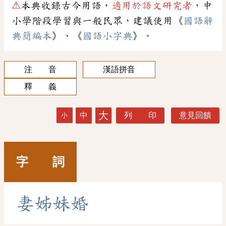
⚠
本典收錄古今用語，
適用於語文研究者
，中
小學階段學習與一般民眾，建議使用《
國語辭
典簡編本
》、《
國語小字典
》。
注 音
漢語拼音
釋 義
大
中
列 印
意見回饋
小
字 詞
妻
姊
妹
婚