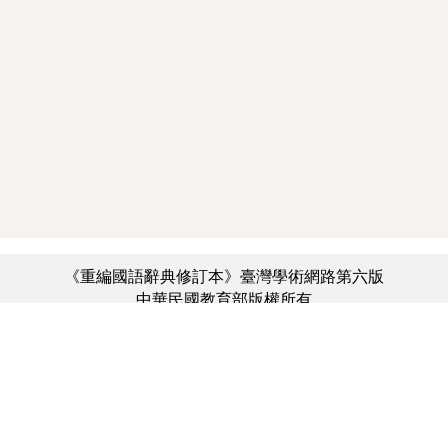
《重編國語辭典修訂本》臺灣學術網路第六版
中華民國教育部版權所有
:::
個資法及隱私聲明
|
辭典公眾授權網
|
意見交流
|
網網相連
三峽總院區地址：新北市三峽區三樹路2號、