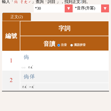
輸入「
」查詢「詞目 」，找到正文
2
則。
倘 ㄔㄤˊ
正文(2)
字詞
編號
音讀
注音
漢語拼音
倘
1
ˊ
ㄔㄤ
倘佯
2
ˊ
ˊ
ㄔㄤ
ㄧㄤ