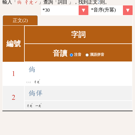
輸入「
」查詢「詞目 」，找到正文
2
則。
倘 ㄔㄤˊ
正文(2)
字詞
編號
音讀
注音
漢語拼音
倘
1
ˊ
ㄔㄤ
倘佯
2
ˊ
ˊ
ㄔㄤ
ㄧㄤ