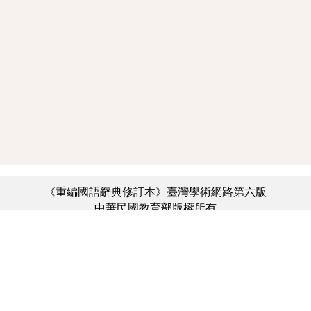
《重編國語辭典修訂本》臺灣學術網路第六版
中華民國教育部版權所有
:::
個資法及隱私聲明
|
辭典公眾授權網
|
意見交流
|
網網相連
三峽總院區地址：新北市三峽區三樹路2號、