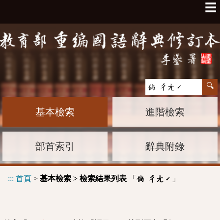
☰
基本檢索
進階檢索
部首索引
辭典附錄
:::
首頁
>
基本檢索 > 檢索結果列表
「
」
倘 ㄔㄤˊ