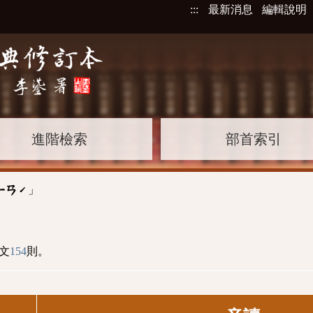
:::
最新消息
編輯說明
進階檢索
部首索引
」
ㄧㄢˊ
文
154
則。