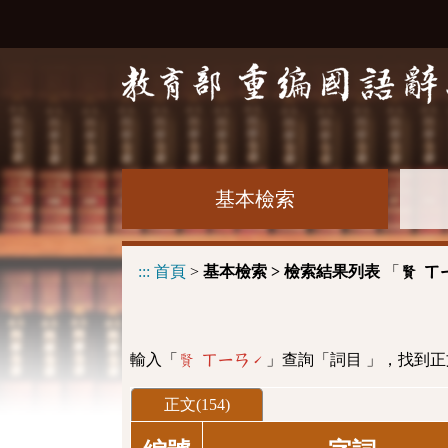
基本檢索
:::
首頁
>
基本檢索 > 檢索結果列表
「
賢 ㄒ
輸入「
」查詢「詞目 」，找到正
賢 ㄒㄧㄢˊ
正文(154)