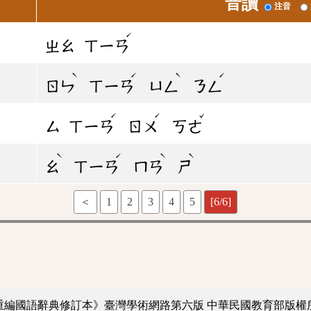
音讀
注音
ˊ
ㄓㄠ
ㄒㄧㄢ
ˋ
ˊ
ˋ
ˊ
ㄖㄣ
ㄒㄧㄢ
ㄩㄥ
ㄋㄥ
ˊ
ˊ
ˇ
ㄙ
ㄒㄧㄢ
ㄖㄨ
ㄎㄜ
ˋ
ˊ
ˋ
ˋ
ㄠ
ㄒㄧㄢ
ㄇㄢ
ㄕ
＜
1
2
3
4
5
[6/6]
重編國語辭典修訂本》臺灣學術網路第六版
中華民國教育部版權