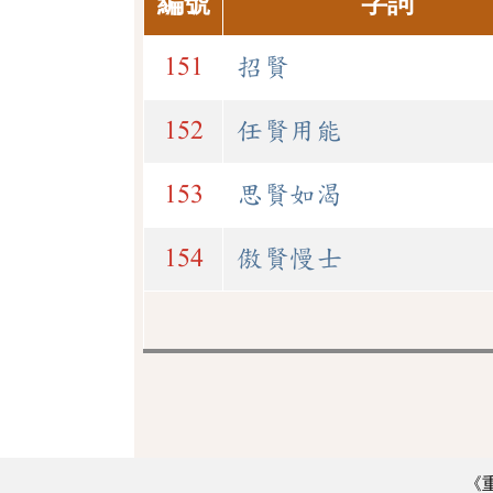
編號
字詞
151
招賢
152
任賢用能
153
思賢如渴
154
傲賢慢士
《