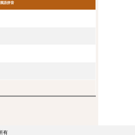
漢語拼音
所有