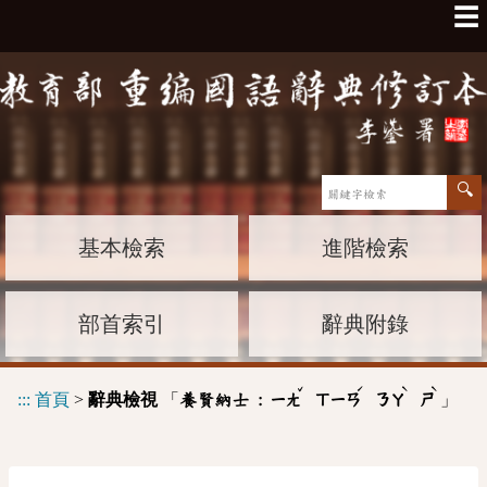
☰
基本檢索
進階檢索
部首索引
辭典附錄
ˇ
ˊ
ˋ
ˋ
:::
首頁
>
辭典檢視
「
」
養賢納士 :
ㄧㄤ
ㄒㄧㄢ
ㄋㄚ
ㄕ