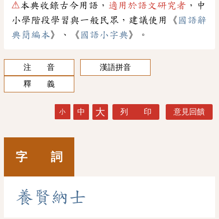
⚠
本典收錄古今用語，
適用於語文研究者
，中
小學階段學習與一般民眾，建議使用《
國語辭
典簡編本
》、《
國語小字典
》。
注 音
漢語拼音
釋 義
大
中
列 印
意見回饋
小
字 詞
養
賢
納
士