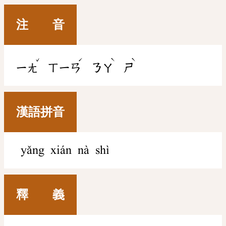
注 音
ˇ
ˊ
ˋ
ˋ
ㄧㄤ
ㄒㄧㄢ
ㄋㄚ
ㄕ
漢語拼音
yǎng xián nà shì
釋 義