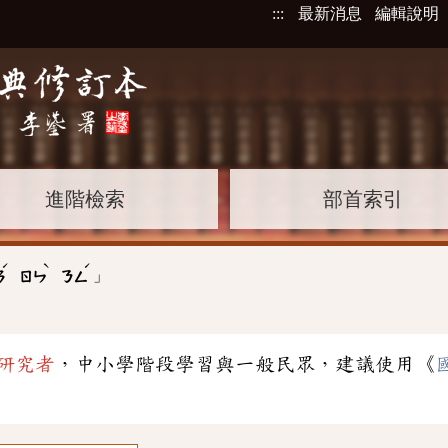
:::
最新消息
編輯說明
進階檢索
部首索引
ˊ
ˋ
ˊ
」
ㄢ
ㄖㄣ
ㄋㄥ
研究者
，中小學階段學習與一般民眾，建議使用《