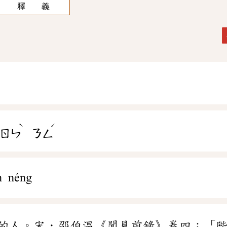
釋 義
ˋ
ˊ
ㄖㄣ
ㄋㄥ
n néng
的人。宋．邵伯溫《聞見前錄》卷四：「