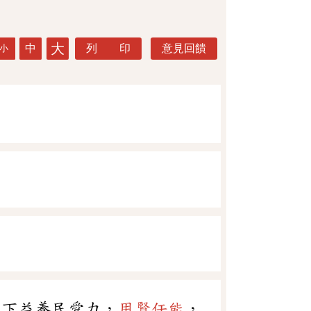
大
中
列 印
意見回饋
小
陛下益養民愛力，
用賢任能
，