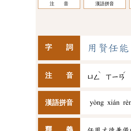
注 音
漢語拼音
用
賢
任
能
字 詞
ˋ
ˊ
注 音
ㄩㄥ
ㄒㄧㄢ
漢語拼音
yòng xián rè
釋 義
任用才德兼備