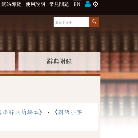
⚙️
網站導覽
使用說明
常見問題
EN
辭典附錄
國語辭典簡編本
》、《
國語小字